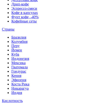
Дрип-кофе
Эспрессо-смеси
Кофе в капсулах
Фунт кофе, -40%
Кофейные сеты
Страны
Бразилия
Колумбия
Перу
Йемен
Куба
Индонезия
Мексика
Гватемала
Гондурас
Кения
Эфиопия
Коста Рика
Никарагуа
Индия
Кислотность