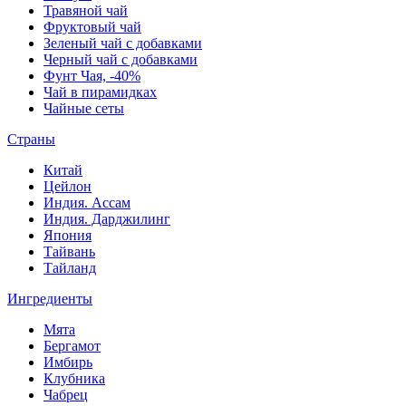
Травяной чай
Фруктовый чай
Зеленый чай с добавками
Черный чай с добавками
Фунт Чая, -40%
Чай в пирамидках
Чайные сеты
Страны
Китай
Цейлон
Индия. Ассам
Индия. Дарджилинг
Япония
Тайвань
Тайланд
Ингредиенты
Мята
Бергамот
Имбирь
Клубника
Чабрец