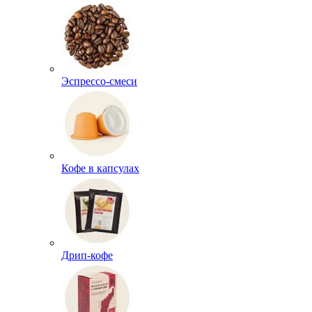
Эспрессо-смеси
Кофе в капсулах
Дрип-кофе