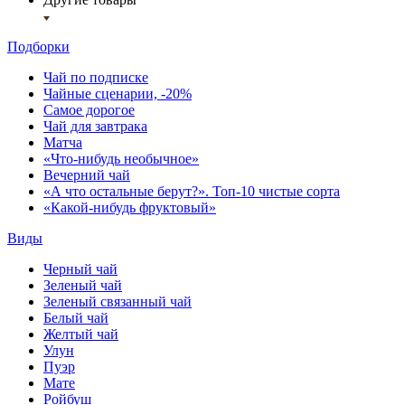
Подборки
Чай по подписке
Чайные сценарии, -20%
Самое дорогое
Чай для завтрака
Матча
«Что-нибудь необычное»
Вечерний чай
«А что остальные берут?». Топ-10 чистые сорта
«Какой-нибудь фруктовый»
Виды
Черный чай
Зеленый чай
Зеленый связанный чай
Белый чай
Желтый чай
Улун
Пуэр
Мате
Ройбуш