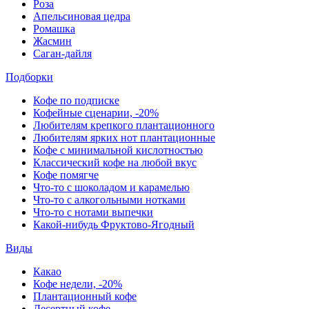
Роза
Апельсиновая цедра
Ромашка
Жасмин
Саган-дайля
Подборки
Кофе по подписке
Кофейные сценарии, -20%
Любителям крепкого плантационного
Любителям ярких нот плантационные
Кофе с минимальной кислотностью
Классический кофе на любой вкус
Кофе помягче
Что-то с шоколадом и карамелью
Что-то с алкогольными нотками
Что-то с нотами выпечки
Какой-нибудь Фруктово-Ягодный
Виды
Какао
Кофе недели, -20%
Плантационный кофе
Десертный кофе