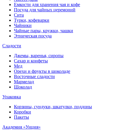
Емкости для хранения чая и кофе
Посуда для чайных церемоний
Сита
Турки, кофеварки
Чайники
Чайные пары, кружки, чашки
Этническая посуда
Сладости
Джемы, варенья, сиропы
Сахар и конфеты
Мед
Орехи и фрукты в шоколаде
Восточные сладости
Мармелад
Шоколад
Упаковка
Корзины, сундуки, шкатулки, поддоны
Коробки
Пакеты
Академия «Унция»