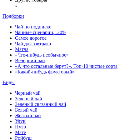
Подборки
Чай по подписке
Чайные сценарии, -20%
Самое дорогое
Чай для завтрака
Матча
«Что-нибудь необычное»
Вечерний чай
«А что остальные берут?». Топ-10 чистые сорта
«Какой-нибудь фруктовый»
Виды
Черный чай
Зеленый чай
Зеленый связанный чай
Белый чай
Желтый чай
Улун
Пуэр
Мате
Ройбуш