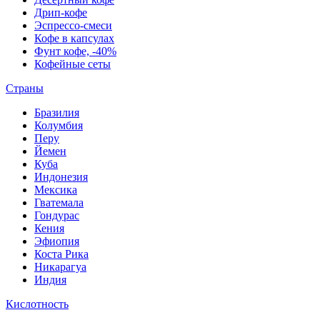
Дрип-кофе
Эспрессо-смеси
Кофе в капсулах
Фунт кофе, -40%
Кофейные сеты
Страны
Бразилия
Колумбия
Перу
Йемен
Куба
Индонезия
Мексика
Гватемала
Гондурас
Кения
Эфиопия
Коста Рика
Никарагуа
Индия
Кислотность