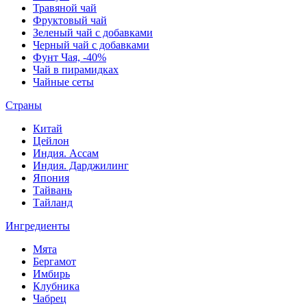
Травяной чай
Фруктовый чай
Зеленый чай с добавками
Черный чай с добавками
Фунт Чая, -40%
Чай в пирамидках
Чайные сеты
Страны
Китай
Цейлон
Индия. Ассам
Индия. Дарджилинг
Япония
Тайвань
Тайланд
Ингредиенты
Мята
Бергамот
Имбирь
Клубника
Чабрец