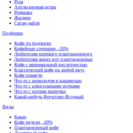
Роза
Апельсиновая цедра
Ромашка
Жасмин
Саган-дайля
Подборки
Кофе по подписке
Кофейные сценарии, -20%
Любителям крепкого плантационного
Любителям ярких нот плантационные
Кофе с минимальной кислотностью
Классический кофе на любой вкус
Кофе помягче
Что-то с шоколадом и карамелью
Что-то с алкогольными нотками
Что-то с нотами выпечки
Какой-нибудь Фруктово-Ягодный
Виды
Какао
Кофе недели, -20%
Плантационный кофе
Десертный кофе