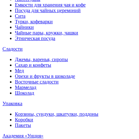
Емкости для хранения чая и кофе
Посуда для чайных церемоний
Сита
Турки, кофеварки
Чайники
Чайные пары, кружки, чашки
Этническая посуда
Сладости
Джемы, варенья, сиропы
Сахар и конфеты
Мед
Орехи и фрукты в шоколаде
Восточные сладости
Мармелад
Шоколад
Упаковка
Корзины, сундуки, шкатулки, поддоны
Коробки
Пакеты
Академия «Унция»