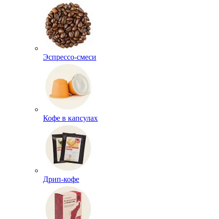
Эспрессо-смеси
Кофе в капсулах
Дрип-кофе