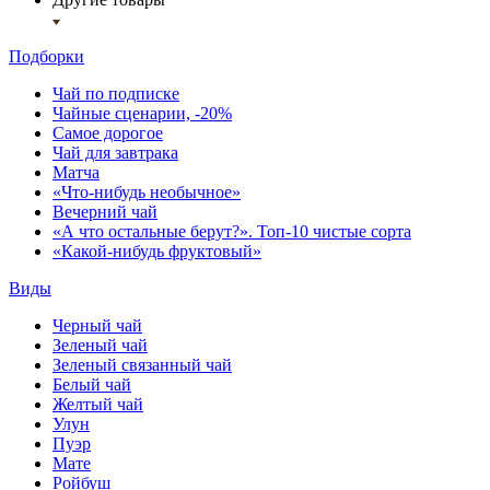
Подборки
Чай по подписке
Чайные сценарии, -20%
Самое дорогое
Чай для завтрака
Матча
«Что-нибудь необычное»
Вечерний чай
«А что остальные берут?». Топ-10 чистые сорта
«Какой-нибудь фруктовый»
Виды
Черный чай
Зеленый чай
Зеленый связанный чай
Белый чай
Желтый чай
Улун
Пуэр
Мате
Ройбуш