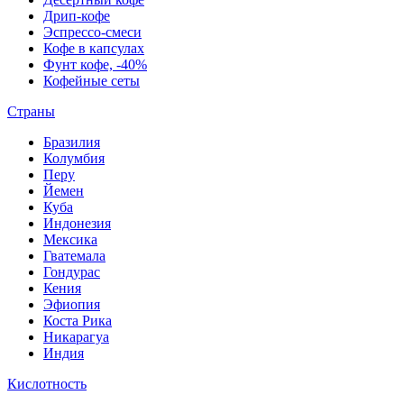
Дрип-кофе
Эспрессо-смеси
Кофе в капсулах
Фунт кофе, -40%
Кофейные сеты
Страны
Бразилия
Колумбия
Перу
Йемен
Куба
Индонезия
Мексика
Гватемала
Гондурас
Кения
Эфиопия
Коста Рика
Никарагуа
Индия
Кислотность