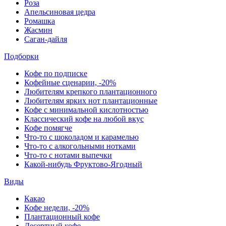
Роза
Апельсиновая цедра
Ромашка
Жасмин
Саган-дайля
Подборки
Кофе по подписке
Кофейные сценарии, -20%
Любителям крепкого плантационного
Любителям ярких нот плантационные
Кофе с минимальной кислотностью
Классический кофе на любой вкус
Кофе помягче
Что-то с шоколадом и карамелью
Что-то с алкогольными нотками
Что-то с нотами выпечки
Какой-нибудь Фруктово-Ягодный
Виды
Какао
Кофе недели, -20%
Плантационный кофе
Десертный кофе