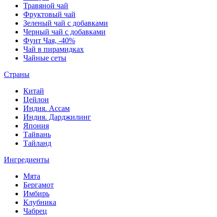
Травяной чай
Фруктовый чай
Зеленый чай с добавками
Черный чай с добавками
Фунт Чая, -40%
Чай в пирамидках
Чайные сеты
Страны
Китай
Цейлон
Индия. Ассам
Индия. Дарджилинг
Япония
Тайвань
Тайланд
Ингредиенты
Мята
Бергамот
Имбирь
Клубника
Чабрец