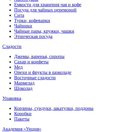
Емкости для хранения чая и кофе
Посуда для чайных церемоний
Сита
Турки, кофеварки
Чайники
Чайные пары, кружки, чашки
Этническая посуда
Сладости
Джемы, варенья, сиропы
Сахар и конфеты
Мед
Орехи и фрукты в шоколаде
Восточные сладости
Мармелад
Шоколад
Упаковка
Корзины, сундуки, шкатулки, поддоны
Коробки
Пакеты
Академия «Унция»