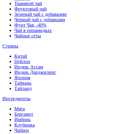
Травяной чай
Фруктовый чай
Зеленый чай с добавками
Черный чай с добавками
Фунт Чая, -40%
Чай в пирамидках
Чайные сеты
Страны
Китай
Цейлон
Индия. Ассам
Индия. Дарджилинг
Япония
Тайвань
Тайланд
Ингредиенты
Мята
Бергамот
Имбирь
Клубника
Чабрец