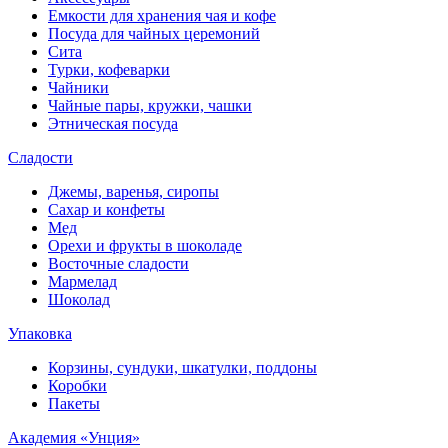
Емкости для хранения чая и кофе
Посуда для чайных церемоний
Сита
Турки, кофеварки
Чайники
Чайные пары, кружки, чашки
Этническая посуда
Сладости
Джемы, варенья, сиропы
Сахар и конфеты
Мед
Орехи и фрукты в шоколаде
Восточные сладости
Мармелад
Шоколад
Упаковка
Корзины, сундуки, шкатулки, поддоны
Коробки
Пакеты
Академия «Унция»