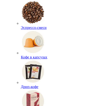
Эспрессо-смеси
Кофе в капсулах
Дрип-кофе