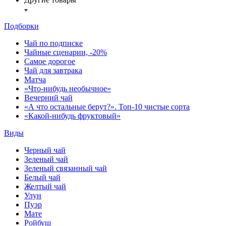
Подборки
Чай по подписке
Чайные сценарии, -20%
Самое дорогое
Чай для завтрака
Матча
«Что-нибудь необычное»
Вечерний чай
«А что остальные берут?». Топ-10 чистые сорта
«Какой-нибудь фруктовый»
Виды
Черный чай
Зеленый чай
Зеленый связанный чай
Белый чай
Желтый чай
Улун
Пуэр
Мате
Ройбуш