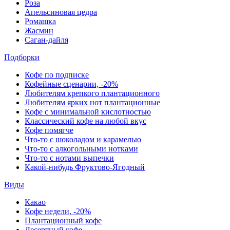
Роза
Апельсиновая цедра
Ромашка
Жасмин
Саган-дайля
Подборки
Кофе по подписке
Кофейные сценарии, -20%
Любителям крепкого плантационного
Любителям ярких нот плантационные
Кофе с минимальной кислотностью
Классический кофе на любой вкус
Кофе помягче
Что-то с шоколадом и карамелью
Что-то с алкогольными нотками
Что-то с нотами выпечки
Какой-нибудь Фруктово-Ягодный
Виды
Какао
Кофе недели, -20%
Плантационный кофе
Десертный кофе