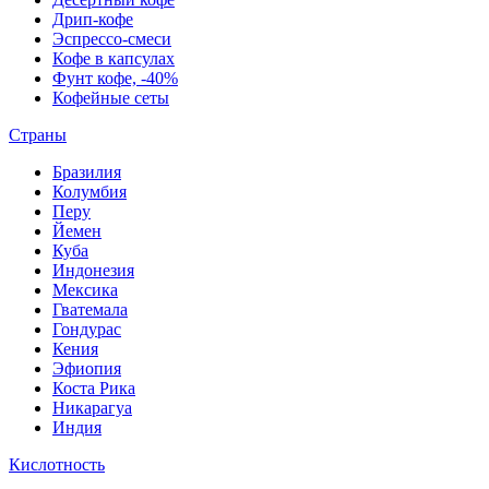
Дрип-кофе
Эспрессо-смеси
Кофе в капсулах
Фунт кофе, -40%
Кофейные сеты
Страны
Бразилия
Колумбия
Перу
Йемен
Куба
Индонезия
Мексика
Гватемала
Гондурас
Кения
Эфиопия
Коста Рика
Никарагуа
Индия
Кислотность