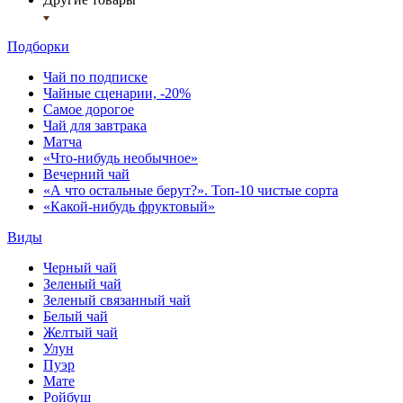
Подборки
Чай по подписке
Чайные сценарии, -20%
Самое дорогое
Чай для завтрака
Матча
«Что-нибудь необычное»
Вечерний чай
«А что остальные берут?». Топ-10 чистые сорта
«Какой-нибудь фруктовый»
Виды
Черный чай
Зеленый чай
Зеленый связанный чай
Белый чай
Желтый чай
Улун
Пуэр
Мате
Ройбуш