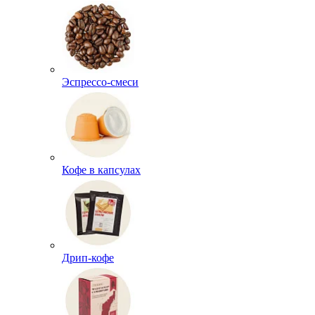
Эспрессо-смеси
Кофе в капсулах
Дрип-кофе