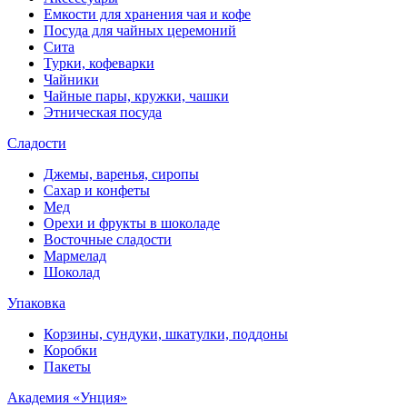
Емкости для хранения чая и кофе
Посуда для чайных церемоний
Сита
Турки, кофеварки
Чайники
Чайные пары, кружки, чашки
Этническая посуда
Сладости
Джемы, варенья, сиропы
Сахар и конфеты
Мед
Орехи и фрукты в шоколаде
Восточные сладости
Мармелад
Шоколад
Упаковка
Корзины, сундуки, шкатулки, поддоны
Коробки
Пакеты
Академия «Унция»