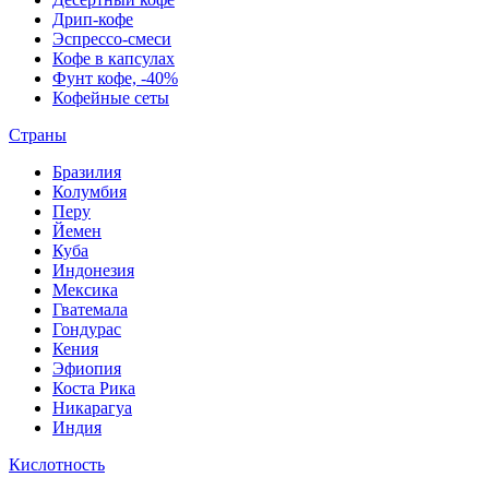
Дрип-кофе
Эспрессо-смеси
Кофе в капсулах
Фунт кофе, -40%
Кофейные сеты
Страны
Бразилия
Колумбия
Перу
Йемен
Куба
Индонезия
Мексика
Гватемала
Гондурас
Кения
Эфиопия
Коста Рика
Никарагуа
Индия
Кислотность