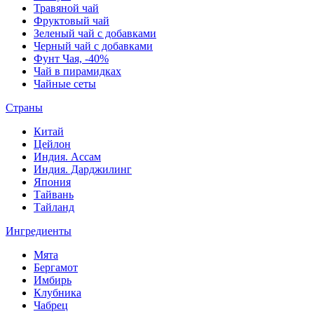
Травяной чай
Фруктовый чай
Зеленый чай с добавками
Черный чай с добавками
Фунт Чая, -40%
Чай в пирамидках
Чайные сеты
Страны
Китай
Цейлон
Индия. Ассам
Индия. Дарджилинг
Япония
Тайвань
Тайланд
Ингредиенты
Мята
Бергамот
Имбирь
Клубника
Чабрец