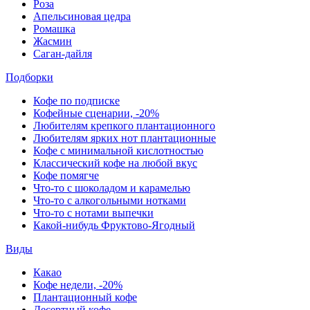
Роза
Апельсиновая цедра
Ромашка
Жасмин
Саган-дайля
Подборки
Кофе по подписке
Кофейные сценарии, -20%
Любителям крепкого плантационного
Любителям ярких нот плантационные
Кофе с минимальной кислотностью
Классический кофе на любой вкус
Кофе помягче
Что-то с шоколадом и карамелью
Что-то с алкогольными нотками
Что-то с нотами выпечки
Какой-нибудь Фруктово-Ягодный
Виды
Какао
Кофе недели, -20%
Плантационный кофе
Десертный кофе