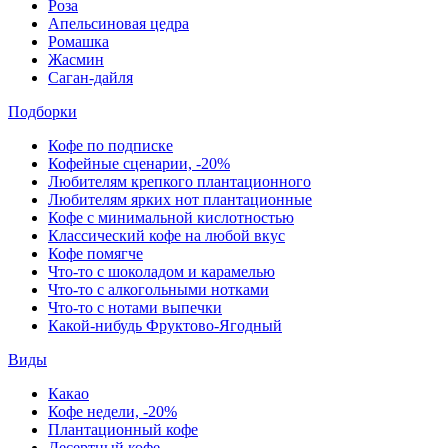
Роза
Апельсиновая цедра
Ромашка
Жасмин
Саган-дайля
Подборки
Кофе по подписке
Кофейные сценарии, -20%
Любителям крепкого плантационного
Любителям ярких нот плантационные
Кофе с минимальной кислотностью
Классический кофе на любой вкус
Кофе помягче
Что-то с шоколадом и карамелью
Что-то с алкогольными нотками
Что-то с нотами выпечки
Какой-нибудь Фруктово-Ягодный
Виды
Какао
Кофе недели, -20%
Плантационный кофе
Десертный кофе