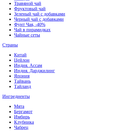
Травяной чай
Фруктовый чай
Зеленый чай с добавками
Черный чай с добавками
Фунт Чая, -40%
Чай в пирамидках
Чайные сеты
Страны
Китай
Цейлон
Индия. Ассам
Индия. Дарджилинг
Япония
Тайвань
Тайланд
Ингредиенты
Мята
Бергамот
Имбирь
Клубника
Чабрец