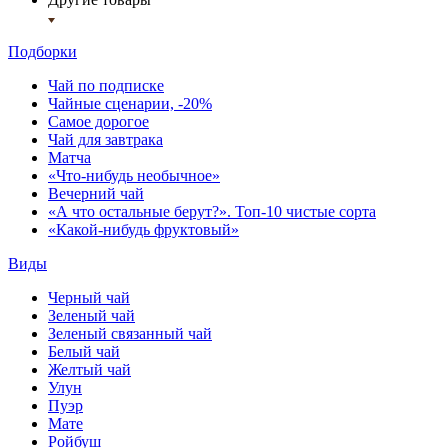
Подборки
Чай по подписке
Чайные сценарии, -20%
Самое дорогое
Чай для завтрака
Матча
«Что-нибудь необычное»
Вечерний чай
«А что остальные берут?». Топ-10 чистые сорта
«Какой-нибудь фруктовый»
Виды
Черный чай
Зеленый чай
Зеленый связанный чай
Белый чай
Желтый чай
Улун
Пуэр
Мате
Ройбуш