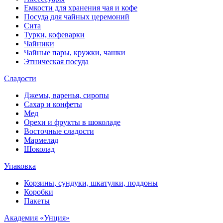
Емкости для хранения чая и кофе
Посуда для чайных церемоний
Сита
Турки, кофеварки
Чайники
Чайные пары, кружки, чашки
Этническая посуда
Сладости
Джемы, варенья, сиропы
Сахар и конфеты
Мед
Орехи и фрукты в шоколаде
Восточные сладости
Мармелад
Шоколад
Упаковка
Корзины, сундуки, шкатулки, поддоны
Коробки
Пакеты
Академия «Унция»