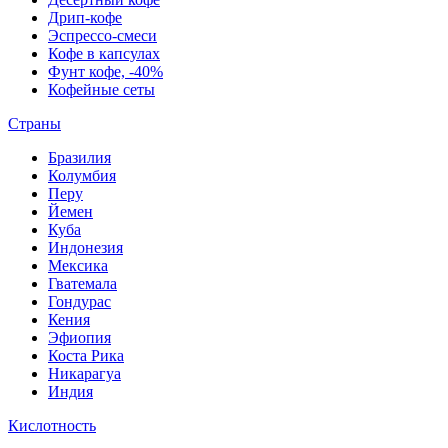
Дрип-кофе
Эспрессо-смеси
Кофе в капсулах
Фунт кофе, -40%
Кофейные сеты
Страны
Бразилия
Колумбия
Перу
Йемен
Куба
Индонезия
Мексика
Гватемала
Гондурас
Кения
Эфиопия
Коста Рика
Никарагуа
Индия
Кислотность