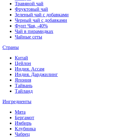
Травяной чай
Фруктовый чай
Зеленый чай с добавками
Черный чай с добавками
Фунт Чая, -40%
Чай в пирамидках
Чайные сеты
Страны
Китай
Цейлон
Индия. Ассам
Индия. Дарджилинг
Япония
Тайвань
Тайланд
Ингредиенты
Мята
Бергамот
Имбирь
Клубника
Чабрец