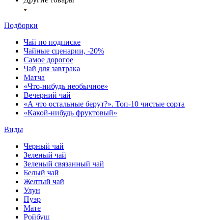
Подборки
Чай по подписке
Чайные сценарии, -20%
Самое дорогое
Чай для завтрака
Матча
«Что-нибудь необычное»
Вечерний чай
«А что остальные берут?». Топ-10 чистые сорта
«Какой-нибудь фруктовый»
Виды
Черный чай
Зеленый чай
Зеленый связанный чай
Белый чай
Желтый чай
Улун
Пуэр
Мате
Ройбуш