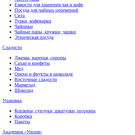
Емкости для хранения чая и кофе
Посуда для чайных церемоний
Сита
Турки, кофеварки
Чайники
Чайные пары, кружки, чашки
Этническая посуда
Сладости
Джемы, варенья, сиропы
Сахар и конфеты
Мед
Орехи и фрукты в шоколаде
Восточные сладости
Мармелад
Шоколад
Упаковка
Корзины, сундуки, шкатулки, поддоны
Коробки
Пакеты
Академия «Унция»