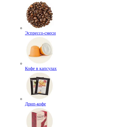
Эспрессо-смеси
Кофе в капсулах
Дрип-кофе