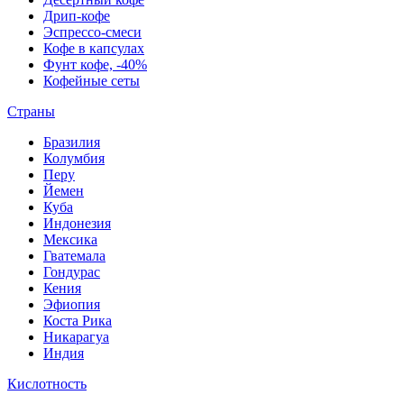
Дрип-кофе
Эспрессо-смеси
Кофе в капсулах
Фунт кофе, -40%
Кофейные сеты
Страны
Бразилия
Колумбия
Перу
Йемен
Куба
Индонезия
Мексика
Гватемала
Гондурас
Кения
Эфиопия
Коста Рика
Никарагуа
Индия
Кислотность