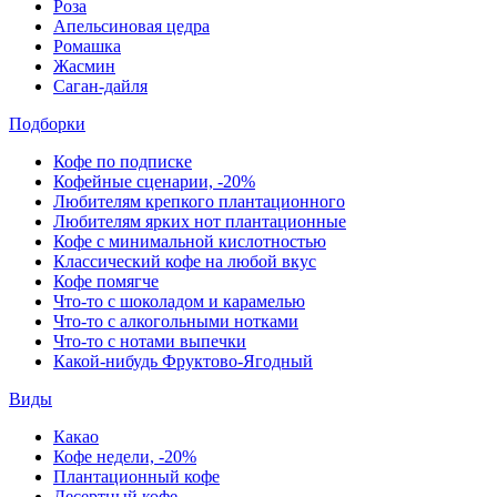
Роза
Апельсиновая цедра
Ромашка
Жасмин
Саган-дайля
Подборки
Кофе по подписке
Кофейные сценарии, -20%
Любителям крепкого плантационного
Любителям ярких нот плантационные
Кофе с минимальной кислотностью
Классический кофе на любой вкус
Кофе помягче
Что-то с шоколадом и карамелью
Что-то с алкогольными нотками
Что-то с нотами выпечки
Какой-нибудь Фруктово-Ягодный
Виды
Какао
Кофе недели, -20%
Плантационный кофе
Десертный кофе