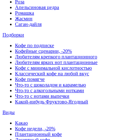
Роза
Апельсиновая цедра
Ромашка
Жасмин
Саган-дайля
Подборки
Кофе по подписке
Кофейные сценарии, -20%
Любителям крепкого плантационного
Любителям ярких нот плантационные
Кофе с минимальной кислотностью
Классический кофе на любой вкус
Кофе помягче
Что-то с шоколадом и карамелью
Что-то с алкогольными нотками
Что-то с нотами выпечки
Какой-нибудь Фруктово-Ягодный
Виды
Какао
Кофе недели, -20%
Плантационный кофе
Десертный кофе