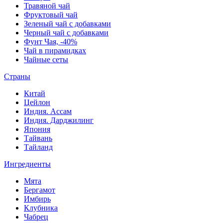
Травяной чай
Фруктовый чай
Зеленый чай с добавками
Черный чай с добавками
Фунт Чая, -40%
Чай в пирамидках
Чайные сеты
Страны
Китай
Цейлон
Индия. Ассам
Индия. Дарджилинг
Япония
Тайвань
Тайланд
Ингредиенты
Мята
Бергамот
Имбирь
Клубника
Чабрец