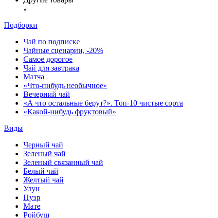
Подборки
Чай по подписке
Чайные сценарии, -20%
Самое дорогое
Чай для завтрака
Матча
«Что-нибудь необычное»
Вечерний чай
«А что остальные берут?». Топ-10 чистые сорта
«Какой-нибудь фруктовый»
Виды
Черный чай
Зеленый чай
Зеленый связанный чай
Белый чай
Желтый чай
Улун
Пуэр
Мате
Ройбуш