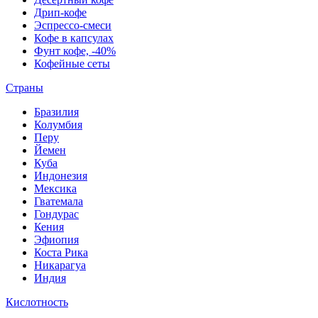
Дрип-кофе
Эспрессо-смеси
Кофе в капсулах
Фунт кофе, -40%
Кофейные сеты
Страны
Бразилия
Колумбия
Перу
Йемен
Куба
Индонезия
Мексика
Гватемала
Гондурас
Кения
Эфиопия
Коста Рика
Никарагуа
Индия
Кислотность