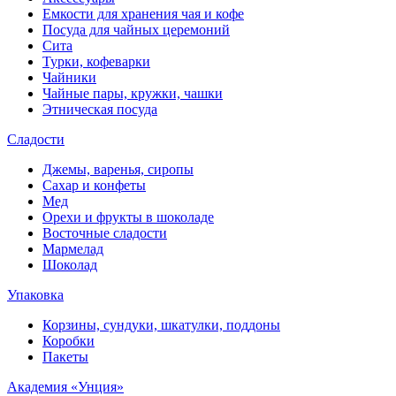
Емкости для хранения чая и кофе
Посуда для чайных церемоний
Сита
Турки, кофеварки
Чайники
Чайные пары, кружки, чашки
Этническая посуда
Сладости
Джемы, варенья, сиропы
Сахар и конфеты
Мед
Орехи и фрукты в шоколаде
Восточные сладости
Мармелад
Шоколад
Упаковка
Корзины, сундуки, шкатулки, поддоны
Коробки
Пакеты
Академия «Унция»