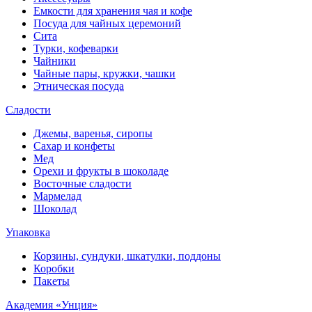
Емкости для хранения чая и кофе
Посуда для чайных церемоний
Сита
Турки, кофеварки
Чайники
Чайные пары, кружки, чашки
Этническая посуда
Сладости
Джемы, варенья, сиропы
Сахар и конфеты
Мед
Орехи и фрукты в шоколаде
Восточные сладости
Мармелад
Шоколад
Упаковка
Корзины, сундуки, шкатулки, поддоны
Коробки
Пакеты
Академия «Унция»