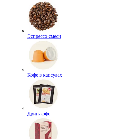
Эспрессо-смеси
Кофе в капсулах
Дрип-кофе