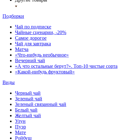
Подборки
Чай по подписке
Чайные сценарии, -20%
Самое дорогое
Чай для завтрака
Матча
«Что-нибудь необычное»
Вечерний чай
«А что остальные берут?». Топ-10 чистые сорта
«Какой-нибудь фруктовый»
Виды
Черный чай
Зеленый чай
Зеленый связанный чай
Белый чай
Желтый чай
Улун
Пуэр
Мате
Ройбуш