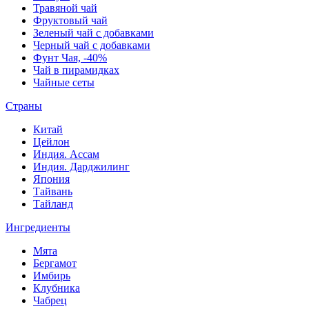
Травяной чай
Фруктовый чай
Зеленый чай с добавками
Черный чай с добавками
Фунт Чая, -40%
Чай в пирамидках
Чайные сеты
Страны
Китай
Цейлон
Индия. Ассам
Индия. Дарджилинг
Япония
Тайвань
Тайланд
Ингредиенты
Мята
Бергамот
Имбирь
Клубника
Чабрец