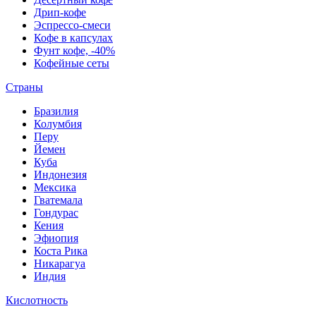
Дрип-кофе
Эспрессо-смеси
Кофе в капсулах
Фунт кофе, -40%
Кофейные сеты
Страны
Бразилия
Колумбия
Перу
Йемен
Куба
Индонезия
Мексика
Гватемала
Гондурас
Кения
Эфиопия
Коста Рика
Никарагуа
Индия
Кислотность