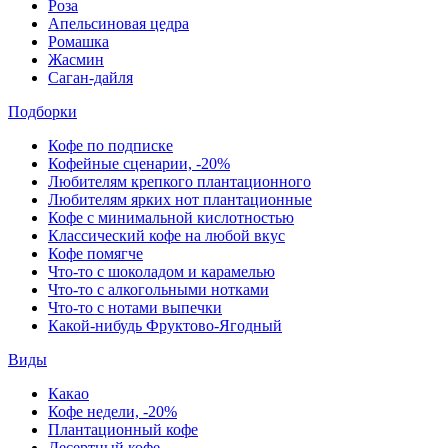
Роза
Апельсиновая цедра
Ромашка
Жасмин
Саган-дайля
Подборки
Кофе по подписке
Кофейные сценарии, -20%
Любителям крепкого плантационного
Любителям ярких нот плантационные
Кофе с минимальной кислотностью
Классический кофе на любой вкус
Кофе помягче
Что-то с шоколадом и карамелью
Что-то с алкогольными нотками
Что-то с нотами выпечки
Какой-нибудь Фруктово-Ягодный
Виды
Какао
Кофе недели, -20%
Плантационный кофе
Десертный кофе