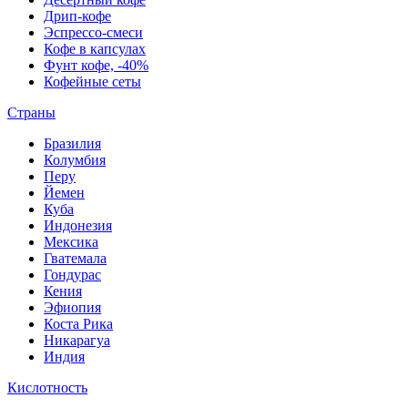
Дрип-кофе
Эспрессо-смеси
Кофе в капсулах
Фунт кофе, -40%
Кофейные сеты
Страны
Бразилия
Колумбия
Перу
Йемен
Куба
Индонезия
Мексика
Гватемала
Гондурас
Кения
Эфиопия
Коста Рика
Никарагуа
Индия
Кислотность