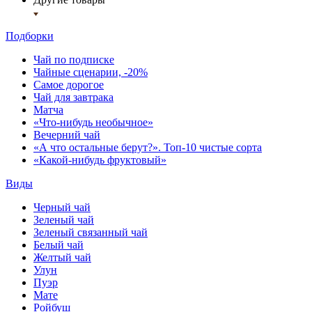
Подборки
Чай по подписке
Чайные сценарии, -20%
Самое дорогое
Чай для завтрака
Матча
«Что-нибудь необычное»
Вечерний чай
«А что остальные берут?». Топ-10 чистые сорта
«Какой-нибудь фруктовый»
Виды
Черный чай
Зеленый чай
Зеленый связанный чай
Белый чай
Желтый чай
Улун
Пуэр
Мате
Ройбуш