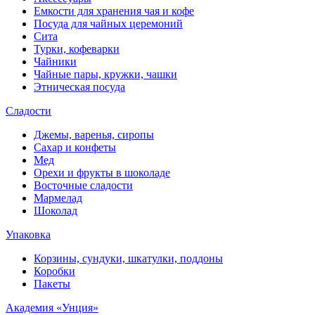
Емкости для хранения чая и кофе
Посуда для чайных церемоний
Сита
Турки, кофеварки
Чайники
Чайные пары, кружки, чашки
Этническая посуда
Сладости
Джемы, варенья, сиропы
Сахар и конфеты
Мед
Орехи и фрукты в шоколаде
Восточные сладости
Мармелад
Шоколад
Упаковка
Корзины, сундуки, шкатулки, поддоны
Коробки
Пакеты
Академия «Унция»