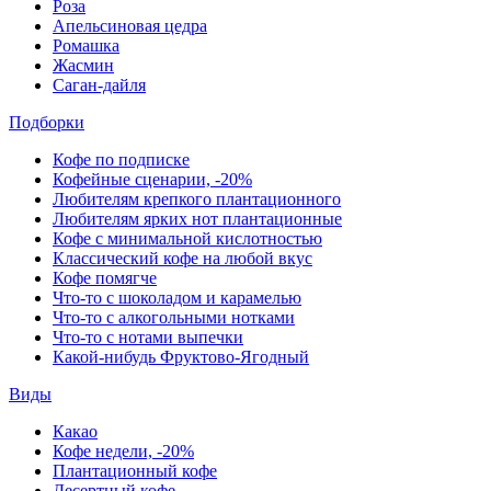
Роза
Апельсиновая цедра
Ромашка
Жасмин
Саган-дайля
Подборки
Кофе по подписке
Кофейные сценарии, -20%
Любителям крепкого плантационного
Любителям ярких нот плантационные
Кофе с минимальной кислотностью
Классический кофе на любой вкус
Кофе помягче
Что-то с шоколадом и карамелью
Что-то с алкогольными нотками
Что-то с нотами выпечки
Какой-нибудь Фруктово-Ягодный
Виды
Какао
Кофе недели, -20%
Плантационный кофе
Десертный кофе