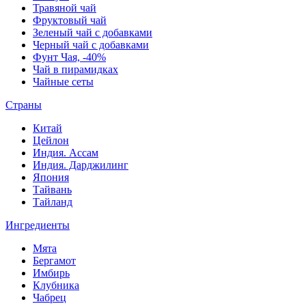
Травяной чай
Фруктовый чай
Зеленый чай с добавками
Черный чай с добавками
Фунт Чая, -40%
Чай в пирамидках
Чайные сеты
Страны
Китай
Цейлон
Индия. Ассам
Индия. Дарджилинг
Япония
Тайвань
Тайланд
Ингредиенты
Мята
Бергамот
Имбирь
Клубника
Чабрец