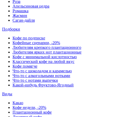
Роза
Апельсиновая цедра
Ромашка
Жасмин
Саган-дайля
Подборки
Кофе по подписке
Кофейные сценарии, -20%
Любителям крепкого плантационного
Любителям ярких нот плантационные
Кофе с минимальной кислотностью
Классический кофе на любой вкус
Кофе помягче
Что-то с шоколадом и карамелью
Что-то с алкогольными нотками
Что-то с нотами выпечки
Какой-нибудь Фруктово-Ягодный
Виды
Какао
Кофе недели, -20%
Плантационный кофе
Десертный кофе