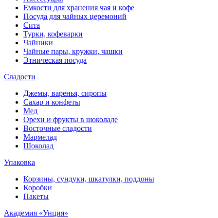
Емкости для хранения чая и кофе
Посуда для чайных церемоний
Сита
Турки, кофеварки
Чайники
Чайные пары, кружки, чашки
Этническая посуда
Сладости
Джемы, варенья, сиропы
Сахар и конфеты
Мед
Орехи и фрукты в шоколаде
Восточные сладости
Мармелад
Шоколад
Упаковка
Корзины, сундуки, шкатулки, поддоны
Коробки
Пакеты
Академия «Унция»