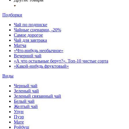
Подборки
Чай по подписке
Чайные сценарии, -20%
Самое дорогое
Чай для завтрака
Матча
«Что-нибудь необычное»
Вечерний чай
«А что остальные берут?». Топ-10 чистые сорта
«Какой-нибудь фруктовый»
Виды
Черный чай
Зеленый чай
Зеленый связанный чай
Белый чай
Желтый чай
Улун
Пуэр
Мате
Ройбуш