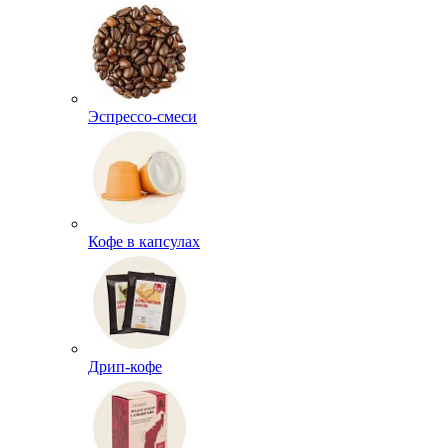
Эспрессо-смеси
Кофе в капсулах
Дрип-кофе