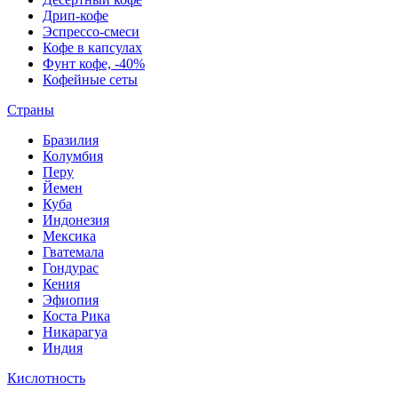
Дрип-кофе
Эспрессо-смеси
Кофе в капсулах
Фунт кофе, -40%
Кофейные сеты
Страны
Бразилия
Колумбия
Перу
Йемен
Куба
Индонезия
Мексика
Гватемала
Гондурас
Кения
Эфиопия
Коста Рика
Никарагуа
Индия
Кислотность