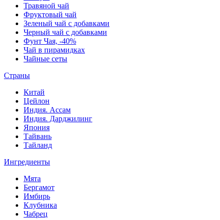
Травяной чай
Фруктовый чай
Зеленый чай с добавками
Черный чай с добавками
Фунт Чая, -40%
Чай в пирамидках
Чайные сеты
Страны
Китай
Цейлон
Индия. Ассам
Индия. Дарджилинг
Япония
Тайвань
Тайланд
Ингредиенты
Мята
Бергамот
Имбирь
Клубника
Чабрец