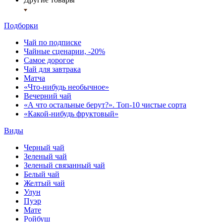
Подборки
Чай по подписке
Чайные сценарии, -20%
Самое дорогое
Чай для завтрака
Матча
«Что-нибудь необычное»
Вечерний чай
«А что остальные берут?». Топ-10 чистые сорта
«Какой-нибудь фруктовый»
Виды
Черный чай
Зеленый чай
Зеленый связанный чай
Белый чай
Желтый чай
Улун
Пуэр
Мате
Ройбуш