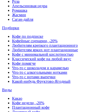
Роза
Апельсиновая цедра
Ромашка
Жасмин
Саган-дайля
Подборки
Кофе по подписке
Кофейные сценарии, -20%
Любителям крепкого плантационного
Любителям ярких нот плантационные
Кофе с минимальной кислотностью
Классический кофе на любой вкус
Кофе помягче
Что-то с шоколадом и карамелью
Что-то с алкогольными нотками
Что-то с нотами выпечки
Какой-нибудь Фруктово-Ягодный
Виды
Какао
Кофе недели, -20%
Плантационный кофе
Десертный кофе