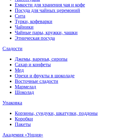
Емкости для хранения чая и кофе
Посуда для чайных церемоний
Сита
Турки, кофеварки
Чайники
Чайные пары, кружки, чашки
Этническая посуда
Сладости
Джемы, варенья, сиропы
Сахар и конфеты
Мед
Орехи и фрукты в шоколаде
Восточные сладости
Мармелад
Шоколад
Упаковка
Корзины, сундуки, шкатулки, поддоны
Коробки
Пакеты
Академия «Унция»