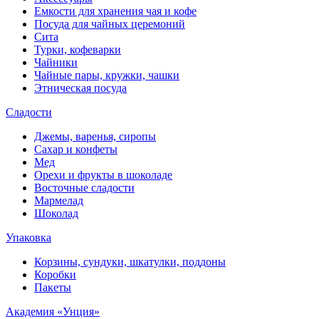
Емкости для хранения чая и кофе
Посуда для чайных церемоний
Сита
Турки, кофеварки
Чайники
Чайные пары, кружки, чашки
Этническая посуда
Сладости
Джемы, варенья, сиропы
Сахар и конфеты
Мед
Орехи и фрукты в шоколаде
Восточные сладости
Мармелад
Шоколад
Упаковка
Корзины, сундуки, шкатулки, поддоны
Коробки
Пакеты
Академия «Унция»