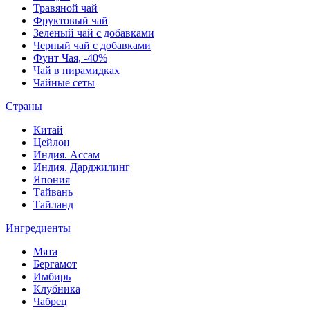
Травяной чай
Фруктовый чай
Зеленый чай с добавками
Черный чай с добавками
Фунт Чая, -40%
Чай в пирамидках
Чайные сеты
Страны
Китай
Цейлон
Индия. Ассам
Индия. Дарджилинг
Япония
Тайвань
Тайланд
Ингредиенты
Мята
Бергамот
Имбирь
Клубника
Чабрец