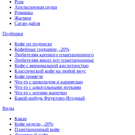
Роза
Апельсиновая цедра
Ромашка
Жасмин
Саган-дайля
Подборки
Кофе по подписке
Кофейные сценарии, -20%
Любителям крепкого плантационного
Любителям ярких нот плантационные
Кофе с минимальной кислотностью
Классический кофе на любой вкус
Кофе помягче
Что-то с шоколадом и карамелью
Что-то с алкогольными нотками
Что-то с нотами выпечки
Какой-нибудь Фруктово-Ягодный
Виды
Какао
Кофе недели, -20%
Плантационный кофе
Десертный кофе