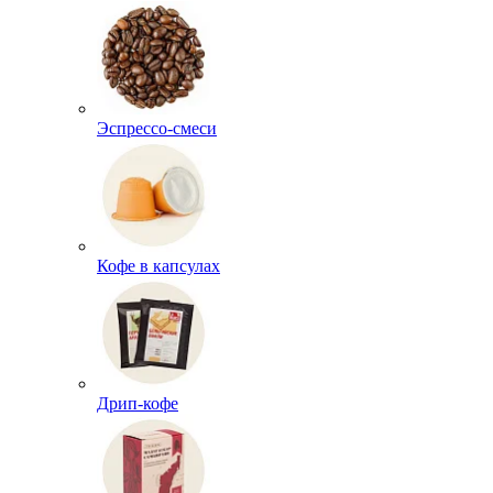
Эспрессо-смеси
Кофе в капсулах
Дрип-кофе