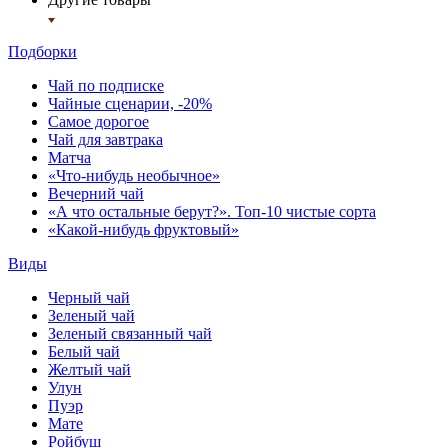
Подборки
Чай по подписке
Чайные сценарии, -20%
Самое дорогое
Чай для завтрака
Матча
«Что-нибудь необычное»
Вечерний чай
«А что остальные берут?». Топ-10 чистые сорта
«Какой-нибудь фруктовый»
Виды
Черный чай
Зеленый чай
Зеленый связанный чай
Белый чай
Желтый чай
Улун
Пуэр
Мате
Ройбуш