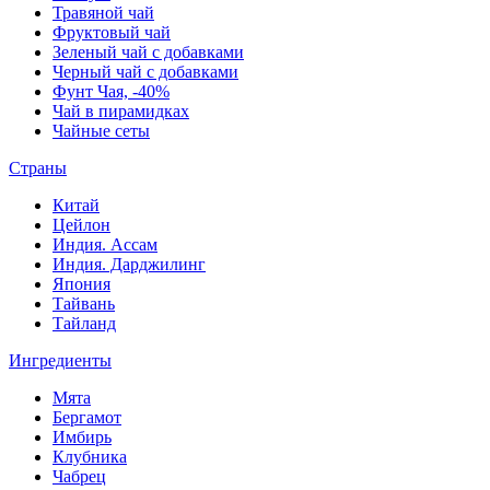
Травяной чай
Фруктовый чай
Зеленый чай с добавками
Черный чай с добавками
Фунт Чая, -40%
Чай в пирамидках
Чайные сеты
Страны
Китай
Цейлон
Индия. Ассам
Индия. Дарджилинг
Япония
Тайвань
Тайланд
Ингредиенты
Мята
Бергамот
Имбирь
Клубника
Чабрец