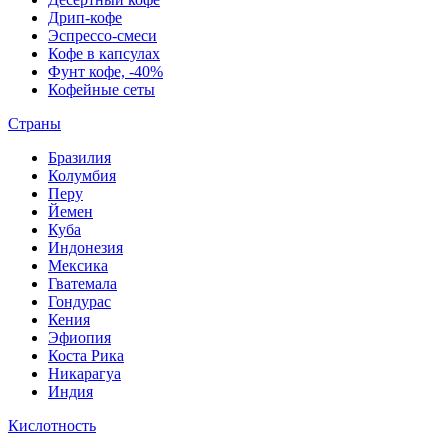
Дрип-кофе
Эспрессо-смеси
Кофе в капсулах
Фунт кофе, -40%
Кофейные сеты
Страны
Бразилия
Колумбия
Перу
Йемен
Куба
Индонезия
Мексика
Гватемала
Гондурас
Кения
Эфиопия
Коста Рика
Никарагуа
Индия
Кислотность