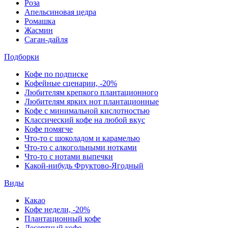
Роза
Апельсиновая цедра
Ромашка
Жасмин
Саган-дайля
Подборки
Кофе по подписке
Кофейные сценарии, -20%
Любителям крепкого плантационного
Любителям ярких нот плантационные
Кофе с минимальной кислотностью
Классический кофе на любой вкус
Кофе помягче
Что-то с шоколадом и карамелью
Что-то с алкогольными нотками
Что-то с нотами выпечки
Какой-нибудь Фруктово-Ягодный
Виды
Какао
Кофе недели, -20%
Плантационный кофе
Десертный кофе