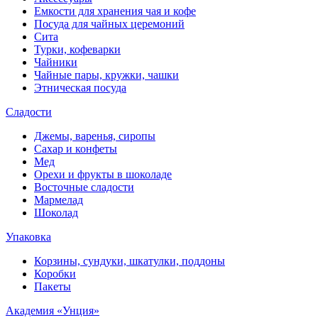
Емкости для хранения чая и кофе
Посуда для чайных церемоний
Сита
Турки, кофеварки
Чайники
Чайные пары, кружки, чашки
Этническая посуда
Сладости
Джемы, варенья, сиропы
Сахар и конфеты
Мед
Орехи и фрукты в шоколаде
Восточные сладости
Мармелад
Шоколад
Упаковка
Корзины, сундуки, шкатулки, поддоны
Коробки
Пакеты
Академия «Унция»