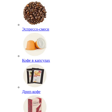
Эспрессо-смеси
Кофе в капсулах
Дрип-кофе