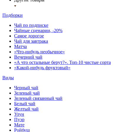
Подборки
Чай по подписке
Чайные сценарии, -20%
Самое дорогое
Чай для завтрака
Матча
«Что-нибудь необычное»
Вечерний чай
«А что остальные берут?». Топ-10 чистые сорта
«Какой-нибудь фруктовый»
Виды
Черный чай
Зеленый чай
Зеленый связанный чай
Белый чай
Желтый чай
Улун
Пуэр
Мате
Ройбуш