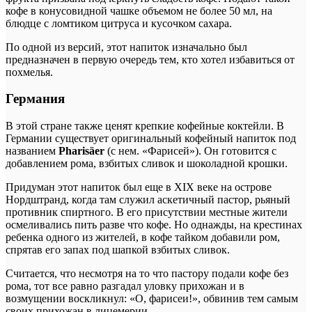
кофе в конусовидной чашке объемом не более 50 мл, на
блюдце с ломтиком цитруса и кусочком сахара.
По одной из версий, этот напиток изначально был
предназначен в первую очередь тем, кто хотел избавиться от
похмелья.
Германия
В этой стране также ценят крепкие кофейные коктейли. В
Германии существует оригинальный кофейный напиток под
названием
Pharisäer
(с нем. «Фарисей»). Он готовится с
добавлением рома, взбитых сливок и шоколадной крошки.
Придуман этот напиток был еще в XIX веке на острове
Нордштранд, когда там служил аскетичный пастор, рьяный
противник спиртного. В его присутствии местные жители
осмеливались пить разве что кофе. Но однажды, на крестинах
ребенка одного из жителей, в кофе тайком добавили ром,
спрятав его запах под шапкой взбитых сливок.
Считается, что несмотря на то что пастору подали кофе без
рома, тот все равно разгадал уловку прихожан и в
возмущении воскликнул: «О, фарисеи!», обвинив тем самым
своих прихожан в лицемерии.