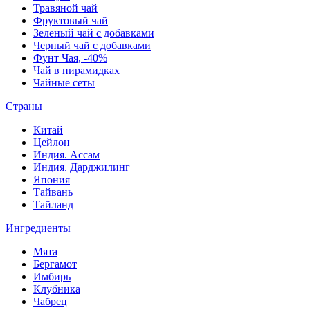
Травяной чай
Фруктовый чай
Зеленый чай с добавками
Черный чай с добавками
Фунт Чая, -40%
Чай в пирамидках
Чайные сеты
Страны
Китай
Цейлон
Индия. Ассам
Индия. Дарджилинг
Япония
Тайвань
Тайланд
Ингредиенты
Мята
Бергамот
Имбирь
Клубника
Чабрец