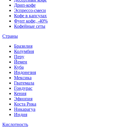
Дрип-кофе
Эспрессо-смеси
Кофе в капсулах
Фунт кофе, -40%
Кофейные сеты
Страны
Бразилия
Колумбия
Перу
Йемен
Куба
Индонезия
Мексика
Гватемала
Гондурас
Кения
Эфиопия
Коста Рика
Никарагуа
Индия
Кислотность