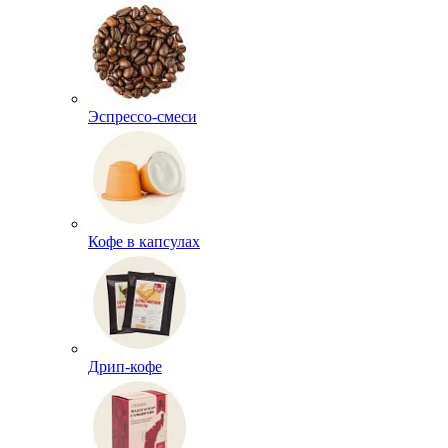
Эспрессо-смеси
Кофе в капсулах
Дрип-кофе