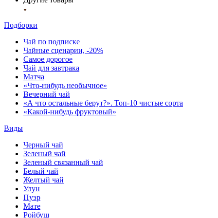
Подборки
Чай по подписке
Чайные сценарии, -20%
Самое дорогое
Чай для завтрака
Матча
«Что-нибудь необычное»
Вечерний чай
«А что остальные берут?». Топ-10 чистые сорта
«Какой-нибудь фруктовый»
Виды
Черный чай
Зеленый чай
Зеленый связанный чай
Белый чай
Желтый чай
Улун
Пуэр
Мате
Ройбуш