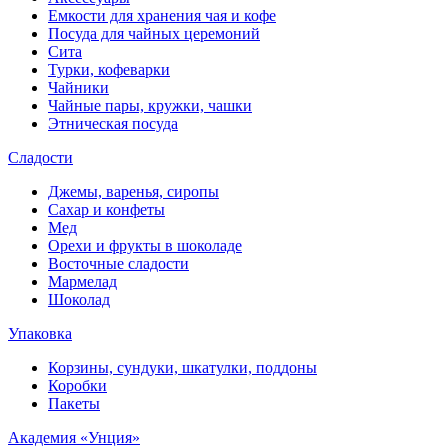
Емкости для хранения чая и кофе
Посуда для чайных церемоний
Сита
Турки, кофеварки
Чайники
Чайные пары, кружки, чашки
Этническая посуда
Сладости
Джемы, варенья, сиропы
Сахар и конфеты
Мед
Орехи и фрукты в шоколаде
Восточные сладости
Мармелад
Шоколад
Упаковка
Корзины, сундуки, шкатулки, поддоны
Коробки
Пакеты
Академия «Унция»