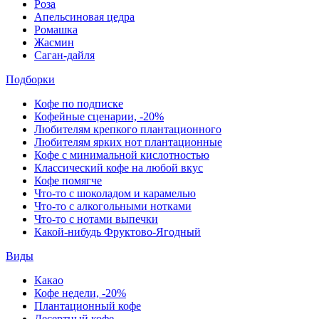
Роза
Апельсиновая цедра
Ромашка
Жасмин
Саган-дайля
Подборки
Кофе по подписке
Кофейные сценарии, -20%
Любителям крепкого плантационного
Любителям ярких нот плантационные
Кофе с минимальной кислотностью
Классический кофе на любой вкус
Кофе помягче
Что-то с шоколадом и карамелью
Что-то с алкогольными нотками
Что-то с нотами выпечки
Какой-нибудь Фруктово-Ягодный
Виды
Какао
Кофе недели, -20%
Плантационный кофе
Десертный кофе