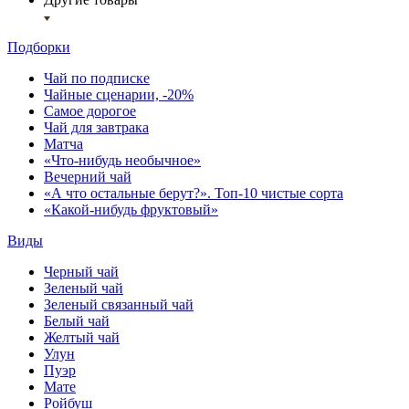
Подборки
Чай по подписке
Чайные сценарии, -20%
Самое дорогое
Чай для завтрака
Матча
«Что-нибудь необычное»
Вечерний чай
«А что остальные берут?». Топ-10 чистые сорта
«Какой-нибудь фруктовый»
Виды
Черный чай
Зеленый чай
Зеленый связанный чай
Белый чай
Желтый чай
Улун
Пуэр
Мате
Ройбуш