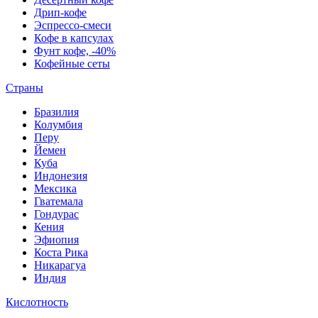
Дрип-кофе
Эспрессо-смеси
Кофе в капсулах
Фунт кофе, -40%
Кофейные сеты
Страны
Бразилия
Колумбия
Перу
Йемен
Куба
Индонезия
Мексика
Гватемала
Гондурас
Кения
Эфиопия
Коста Рика
Никарагуа
Индия
Кислотность