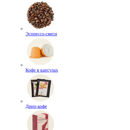
Эспрессо-смеси
Кофе в капсулах
Дрип-кофе