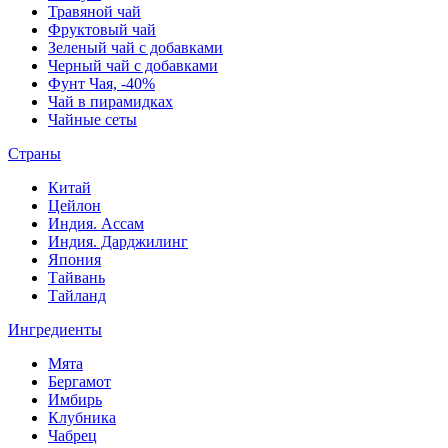
Травяной чай
Фруктовый чай
Зеленый чай с добавками
Черный чай с добавками
Фунт Чая, -40%
Чай в пирамидках
Чайные сеты
Страны
Китай
Цейлон
Индия. Ассам
Индия. Дарджилинг
Япония
Тайвань
Тайланд
Ингредиенты
Мята
Бергамот
Имбирь
Клубника
Чабрец