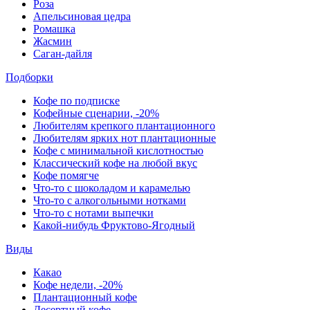
Роза
Апельсиновая цедра
Ромашка
Жасмин
Саган-дайля
Подборки
Кофе по подписке
Кофейные сценарии, -20%
Любителям крепкого плантационного
Любителям ярких нот плантационные
Кофе с минимальной кислотностью
Классический кофе на любой вкус
Кофе помягче
Что-то с шоколадом и карамелью
Что-то с алкогольными нотками
Что-то с нотами выпечки
Какой-нибудь Фруктово-Ягодный
Виды
Какао
Кофе недели, -20%
Плантационный кофе
Десертный кофе