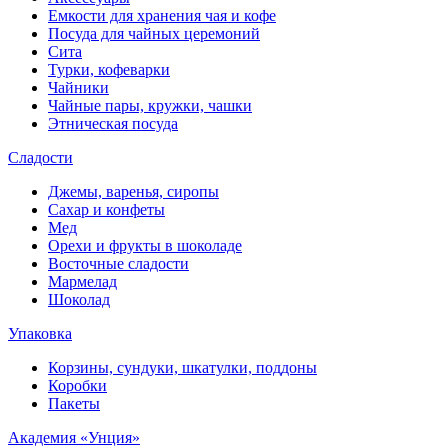
Емкости для хранения чая и кофе
Посуда для чайных церемоний
Сита
Турки, кофеварки
Чайники
Чайные пары, кружки, чашки
Этническая посуда
Сладости
Джемы, варенья, сиропы
Сахар и конфеты
Мед
Орехи и фрукты в шоколаде
Восточные сладости
Мармелад
Шоколад
Упаковка
Корзины, сундуки, шкатулки, поддоны
Коробки
Пакеты
Академия «Унция»