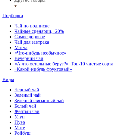
Подборки
Чай по подписке
Чайные сценарии, -20%
Самое дорогое
Чай для завтрака
Матча
«Что-нибудь необычное»
Вечерний чай
«А что остальные берут?». Топ-10 чистые сорта
«Какой-нибудь фруктовый»
Виды
Черный чай
Зеленый чай
Зеленый связанный чай
Белый чай
Желтый чай
Улун
Пуэр
Мате
Ройбуш