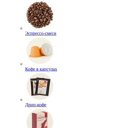
Эспрессо-смеси
Кофе в капсулах
Дрип-кофе