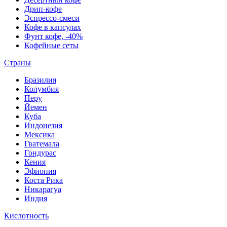
Дрип-кофе
Эспрессо-смеси
Кофе в капсулах
Фунт кофе, -40%
Кофейные сеты
Страны
Бразилия
Колумбия
Перу
Йемен
Куба
Индонезия
Мексика
Гватемала
Гондурас
Кения
Эфиопия
Коста Рика
Никарагуа
Индия
Кислотность