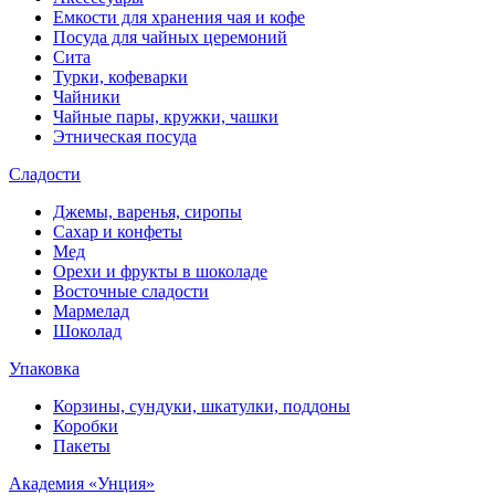
Емкости для хранения чая и кофе
Посуда для чайных церемоний
Сита
Турки, кофеварки
Чайники
Чайные пары, кружки, чашки
Этническая посуда
Сладости
Джемы, варенья, сиропы
Сахар и конфеты
Мед
Орехи и фрукты в шоколаде
Восточные сладости
Мармелад
Шоколад
Упаковка
Корзины, сундуки, шкатулки, поддоны
Коробки
Пакеты
Академия «Унция»