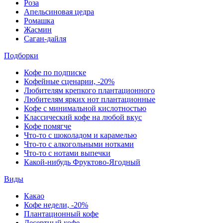
Роза
Апельсиновая цедра
Ромашка
Жасмин
Саган-дайля
Подборки
Кофе по подписке
Кофейные сценарии, -20%
Любителям крепкого плантационного
Любителям ярких нот плантационные
Кофе с минимальной кислотностью
Классический кофе на любой вкус
Кофе помягче
Что-то с шоколадом и карамелью
Что-то с алкогольными нотками
Что-то с нотами выпечки
Какой-нибудь Фруктово-Ягодный
Виды
Какао
Кофе недели, -20%
Плантационный кофе
Десертный кофе