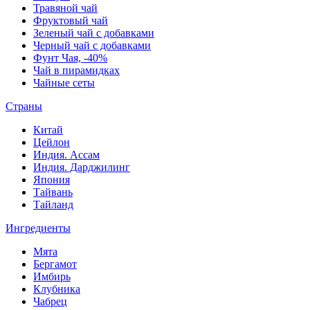
Травяной чай
Фруктовый чай
Зеленый чай с добавками
Черный чай с добавками
Фунт Чая, -40%
Чай в пирамидках
Чайные сеты
Страны
Китай
Цейлон
Индия. Ассам
Индия. Дарджилинг
Япония
Тайвань
Тайланд
Ингредиенты
Мята
Бергамот
Имбирь
Клубника
Чабрец