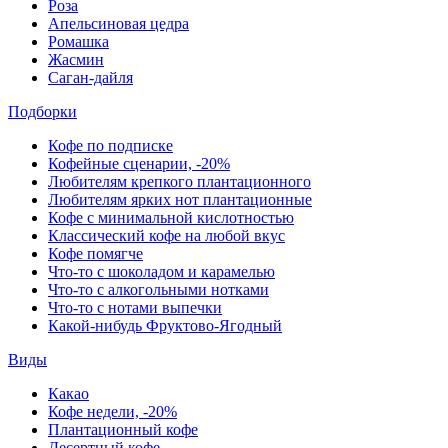
Роза
Апельсиновая цедра
Ромашка
Жасмин
Саган-дайля
Подборки
Кофе по подписке
Кофейные сценарии, -20%
Любителям крепкого плантационного
Любителям ярких нот плантационные
Кофе с минимальной кислотностью
Классический кофе на любой вкус
Кофе помягче
Что-то с шоколадом и карамелью
Что-то с алкогольными нотками
Что-то с нотами выпечки
Какой-нибудь Фруктово-Ягодный
Виды
Какао
Кофе недели, -20%
Плантационный кофе
Десертный кофе