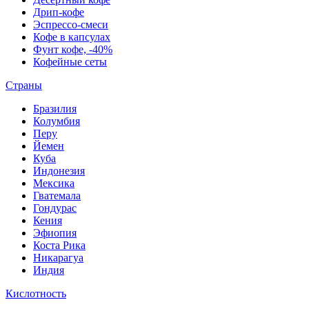
Дрип-кофе
Эспрессо-смеси
Кофе в капсулах
Фунт кофе, -40%
Кофейные сеты
Страны
Бразилия
Колумбия
Перу
Йемен
Куба
Индонезия
Мексика
Гватемала
Гондурас
Кения
Эфиопия
Коста Рика
Никарагуа
Индия
Кислотность