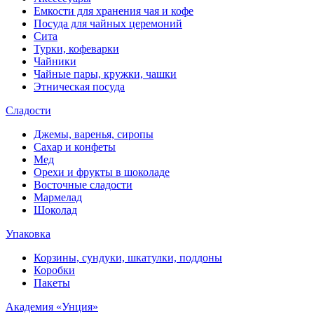
Емкости для хранения чая и кофе
Посуда для чайных церемоний
Сита
Турки, кофеварки
Чайники
Чайные пары, кружки, чашки
Этническая посуда
Сладости
Джемы, варенья, сиропы
Сахар и конфеты
Мед
Орехи и фрукты в шоколаде
Восточные сладости
Мармелад
Шоколад
Упаковка
Корзины, сундуки, шкатулки, поддоны
Коробки
Пакеты
Академия «Унция»