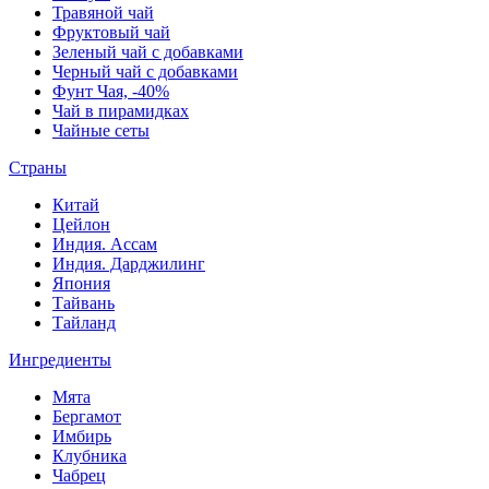
Травяной чай
Фруктовый чай
Зеленый чай с добавками
Черный чай с добавками
Фунт Чая, -40%
Чай в пирамидках
Чайные сеты
Страны
Китай
Цейлон
Индия. Ассам
Индия. Дарджилинг
Япония
Тайвань
Тайланд
Ингредиенты
Мята
Бергамот
Имбирь
Клубника
Чабрец