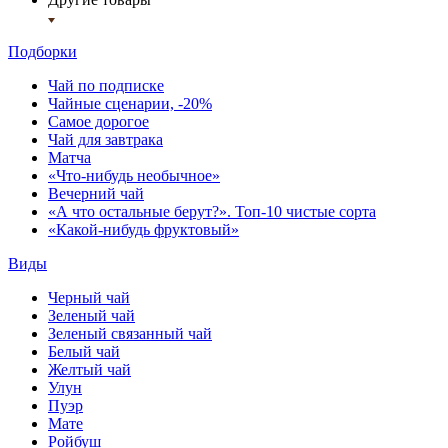
Подборки
Чай по подписке
Чайные сценарии, -20%
Самое дорогое
Чай для завтрака
Матча
«Что-нибудь необычное»
Вечерний чай
«А что остальные берут?». Топ-10 чистые сорта
«Какой-нибудь фруктовый»
Виды
Черный чай
Зеленый чай
Зеленый связанный чай
Белый чай
Желтый чай
Улун
Пуэр
Мате
Ройбуш