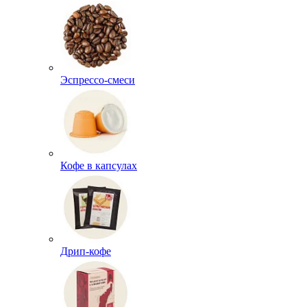
Эспрессо-смеси
Кофе в капсулах
Дрип-кофе