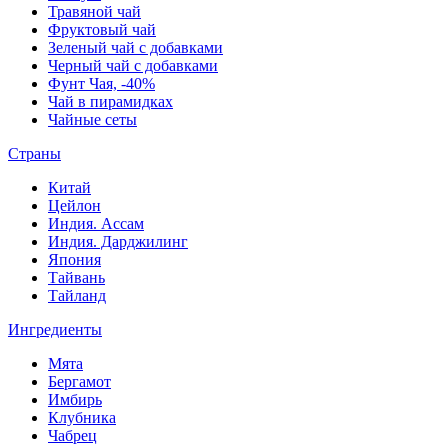
Травяной чай
Фруктовый чай
Зеленый чай с добавками
Черный чай с добавками
Фунт Чая, -40%
Чай в пирамидках
Чайные сеты
Страны
Китай
Цейлон
Индия. Ассам
Индия. Дарджилинг
Япония
Тайвань
Тайланд
Ингредиенты
Мята
Бергамот
Имбирь
Клубника
Чабрец