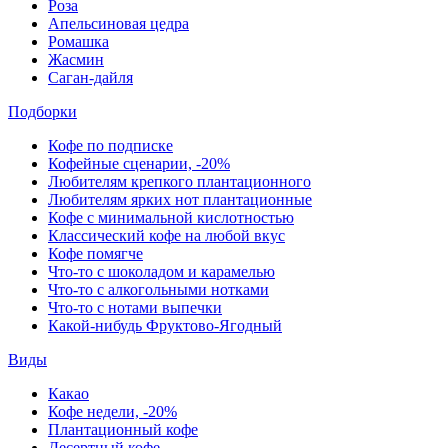
Роза
Апельсиновая цедра
Ромашка
Жасмин
Саган-дайля
Подборки
Кофе по подписке
Кофейные сценарии, -20%
Любителям крепкого плантационного
Любителям ярких нот плантационные
Кофе с минимальной кислотностью
Классический кофе на любой вкус
Кофе помягче
Что-то с шоколадом и карамелью
Что-то с алкогольными нотками
Что-то с нотами выпечки
Какой-нибудь Фруктово-Ягодный
Виды
Какао
Кофе недели, -20%
Плантационный кофе
Десертный кофе