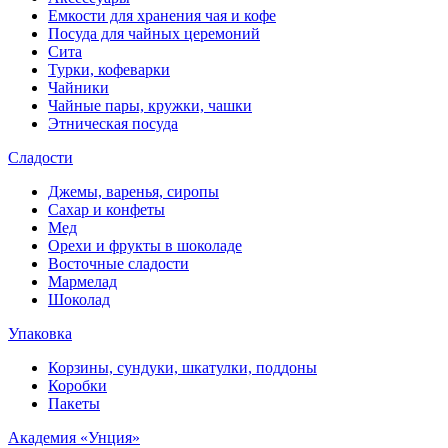
Емкости для хранения чая и кофе
Посуда для чайных церемоний
Сита
Турки, кофеварки
Чайники
Чайные пары, кружки, чашки
Этническая посуда
Сладости
Джемы, варенья, сиропы
Сахар и конфеты
Мед
Орехи и фрукты в шоколаде
Восточные сладости
Мармелад
Шоколад
Упаковка
Корзины, сундуки, шкатулки, поддоны
Коробки
Пакеты
Академия «Унция»