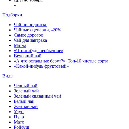
Подборки
Чай по подписке
Чайные сценарии, -20%
Самое дорогое
Чай для завтрака
Матча
«Что-нибудь необычное»
Вечерний чай
«А что остальные берут?». Топ-10 чистые сорта
«Какой-нибудь фруктовый»
Виды
Черный чай
Зеленый чай
Зеленый связанный чай
Белый чай
Желтый чай
Улун
Пуэр
Мате
Ройбуш