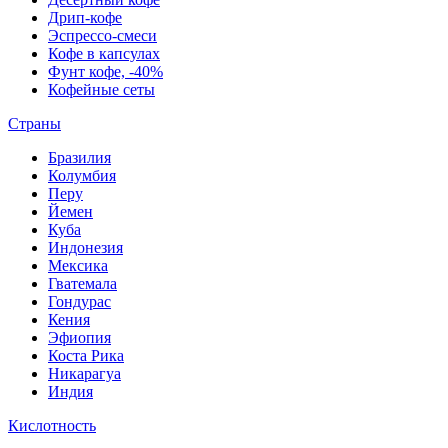
Дрип-кофе
Эспрессо-смеси
Кофе в капсулах
Фунт кофе, -40%
Кофейные сеты
Страны
Бразилия
Колумбия
Перу
Йемен
Куба
Индонезия
Мексика
Гватемала
Гондурас
Кения
Эфиопия
Коста Рика
Никарагуа
Индия
Кислотность