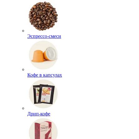
Эспрессо-смеси
Кофе в капсулах
Дрип-кофе