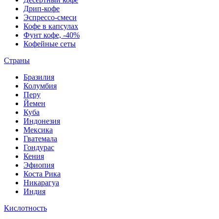
Дрип-кофе
Эспрессо-смеси
Кофе в капсулах
Фунт кофе, -40%
Кофейные сеты
Страны
Бразилия
Колумбия
Перу
Йемен
Куба
Индонезия
Мексика
Гватемала
Гондурас
Кения
Эфиопия
Коста Рика
Никарагуа
Индия
Кислотность