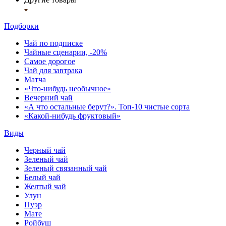
Подборки
Чай по подписке
Чайные сценарии, -20%
Самое дорогое
Чай для завтрака
Матча
«Что-нибудь необычное»
Вечерний чай
«А что остальные берут?». Топ-10 чистые сорта
«Какой-нибудь фруктовый»
Виды
Черный чай
Зеленый чай
Зеленый связанный чай
Белый чай
Желтый чай
Улун
Пуэр
Мате
Ройбуш