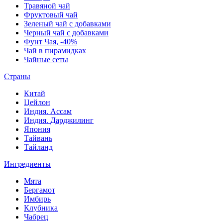
Травяной чай
Фруктовый чай
Зеленый чай с добавками
Черный чай с добавками
Фунт Чая, -40%
Чай в пирамидках
Чайные сеты
Страны
Китай
Цейлон
Индия. Ассам
Индия. Дарджилинг
Япония
Тайвань
Тайланд
Ингредиенты
Мята
Бергамот
Имбирь
Клубника
Чабрец