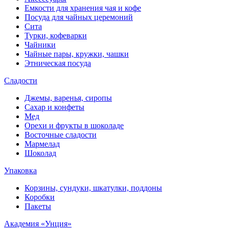
Емкости для хранения чая и кофе
Посуда для чайных церемоний
Сита
Турки, кофеварки
Чайники
Чайные пары, кружки, чашки
Этническая посуда
Сладости
Джемы, варенья, сиропы
Сахар и конфеты
Мед
Орехи и фрукты в шоколаде
Восточные сладости
Мармелад
Шоколад
Упаковка
Корзины, сундуки, шкатулки, поддоны
Коробки
Пакеты
Академия «Унция»