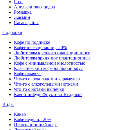
Роза
Апельсиновая цедра
Ромашка
Жасмин
Саган-дайля
Подборки
Кофе по подписке
Кофейные сценарии, -20%
Любителям крепкого плантационного
Любителям ярких нот плантационные
Кофе с минимальной кислотностью
Классический кофе на любой вкус
Кофе помягче
Что-то с шоколадом и карамелью
Что-то с алкогольными нотками
Что-то с нотами выпечки
Какой-нибудь Фруктово-Ягодный
Виды
Какао
Кофе недели, -20%
Плантационный кофе
Десертный кофе