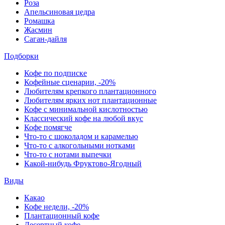
Роза
Апельсиновая цедра
Ромашка
Жасмин
Саган-дайля
Подборки
Кофе по подписке
Кофейные сценарии, -20%
Любителям крепкого плантационного
Любителям ярких нот плантационные
Кофе с минимальной кислотностью
Классический кофе на любой вкус
Кофе помягче
Что-то с шоколадом и карамелью
Что-то с алкогольными нотками
Что-то с нотами выпечки
Какой-нибудь Фруктово-Ягодный
Виды
Какао
Кофе недели, -20%
Плантационный кофе
Десертный кофе