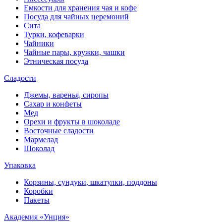
Емкости для хранения чая и кофе
Посуда для чайных церемоний
Сита
Турки, кофеварки
Чайники
Чайные пары, кружки, чашки
Этническая посуда
Сладости
Джемы, варенья, сиропы
Сахар и конфеты
Мед
Орехи и фрукты в шоколаде
Восточные сладости
Мармелад
Шоколад
Упаковка
Корзины, сундуки, шкатулки, поддоны
Коробки
Пакеты
Академия «Унция»