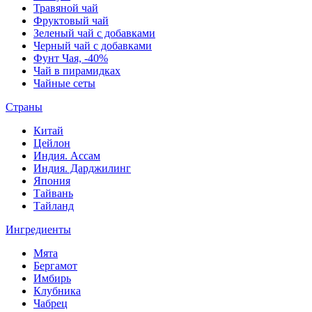
Травяной чай
Фруктовый чай
Зеленый чай с добавками
Черный чай с добавками
Фунт Чая, -40%
Чай в пирамидках
Чайные сеты
Страны
Китай
Цейлон
Индия. Ассам
Индия. Дарджилинг
Япония
Тайвань
Тайланд
Ингредиенты
Мята
Бергамот
Имбирь
Клубника
Чабрец