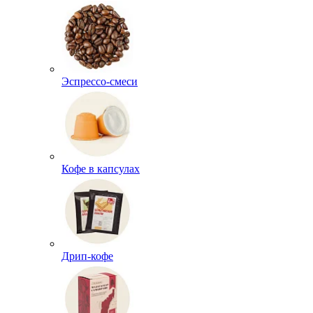
Эспрессо-смеси
Кофе в капсулах
Дрип-кофе