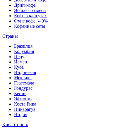
Дрип-кофе
Эспрессо-смеси
Кофе в капсулах
Фунт кофе, -40%
Кофейные сеты
Страны
Бразилия
Колумбия
Перу
Йемен
Куба
Индонезия
Мексика
Гватемала
Гондурас
Кения
Эфиопия
Коста Рика
Никарагуа
Индия
Кислотность