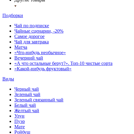
Подборки
Чай по подписке
Чайные сценарии, -20%
Самое дорогое
Чай для завтрака
Матча
«Что-нибудь необычное»
Вечерний чай
«А что остальные берут?». Топ-10 чистые сорта
«Какой-нибудь фруктовый»
Виды
Черный чай
Зеленый чай
Зеленый связанный чай
Белый чай
Желтый чай
Улун
Пуэр
Мате
Ройбуш