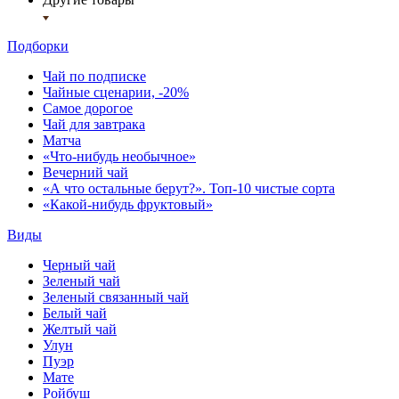
Подборки
Чай по подписке
Чайные сценарии, -20%
Самое дорогое
Чай для завтрака
Матча
«Что-нибудь необычное»
Вечерний чай
«А что остальные берут?». Топ-10 чистые сорта
«Какой-нибудь фруктовый»
Виды
Черный чай
Зеленый чай
Зеленый связанный чай
Белый чай
Желтый чай
Улун
Пуэр
Мате
Ройбуш