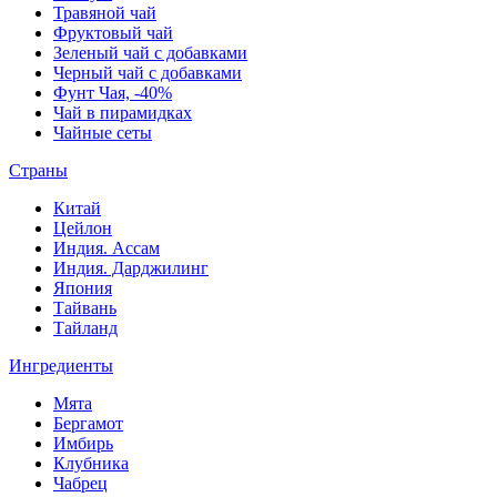
Травяной чай
Фруктовый чай
Зеленый чай с добавками
Черный чай с добавками
Фунт Чая, -40%
Чай в пирамидках
Чайные сеты
Страны
Китай
Цейлон
Индия. Ассам
Индия. Дарджилинг
Япония
Тайвань
Тайланд
Ингредиенты
Мята
Бергамот
Имбирь
Клубника
Чабрец