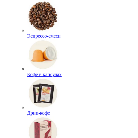
Эспрессо-смеси
Кофе в капсулах
Дрип-кофе