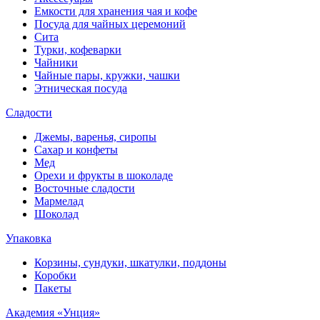
Емкости для хранения чая и кофе
Посуда для чайных церемоний
Сита
Турки, кофеварки
Чайники
Чайные пары, кружки, чашки
Этническая посуда
Сладости
Джемы, варенья, сиропы
Сахар и конфеты
Мед
Орехи и фрукты в шоколаде
Восточные сладости
Мармелад
Шоколад
Упаковка
Корзины, сундуки, шкатулки, поддоны
Коробки
Пакеты
Академия «Унция»