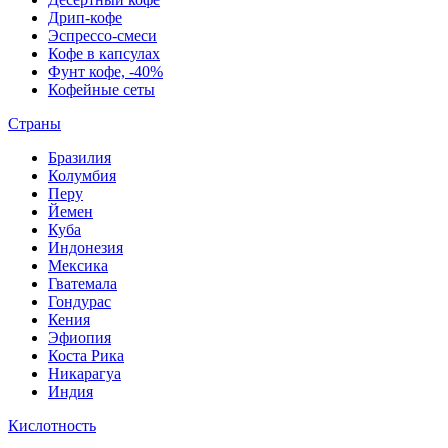
Дрип-кофе
Эспрессо-смеси
Кофе в капсулах
Фунт кофе, -40%
Кофейные сеты
Страны
Бразилия
Колумбия
Перу
Йемен
Куба
Индонезия
Мексика
Гватемала
Гондурас
Кения
Эфиопия
Коста Рика
Никарагуа
Индия
Кислотность