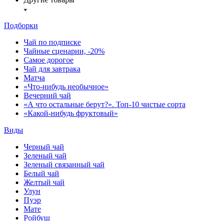
Подборки
Чай по подписке
Чайные сценарии, -20%
Самое дорогое
Чай для завтрака
Матча
«Что-нибудь необычное»
Вечерний чай
«А что остальные берут?». Топ-10 чистые сорта
«Какой-нибудь фруктовый»
Виды
Черный чай
Зеленый чай
Зеленый связанный чай
Белый чай
Желтый чай
Улун
Пуэр
Мате
Ройбуш