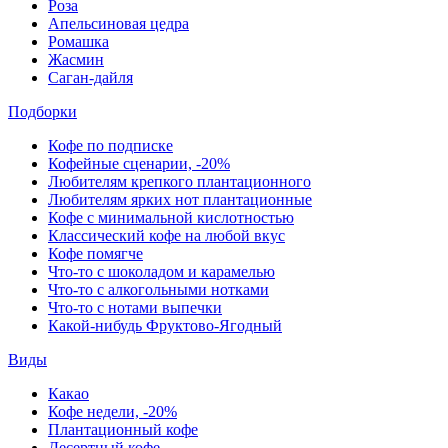
Роза
Апельсиновая цедра
Ромашка
Жасмин
Саган-дайля
Подборки
Кофе по подписке
Кофейные сценарии, -20%
Любителям крепкого плантационного
Любителям ярких нот плантационные
Кофе с минимальной кислотностью
Классический кофе на любой вкус
Кофе помягче
Что-то с шоколадом и карамелью
Что-то с алкогольными нотками
Что-то с нотами выпечки
Какой-нибудь Фруктово-Ягодный
Виды
Какао
Кофе недели, -20%
Плантационный кофе
Десертный кофе