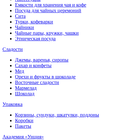
Емкости для хранения чая и кофе
Посуда для чайных церемоний
Сита
Турки, кофеварки
Чайники
Чайные пары, кружки, чашки
Этническая посуда
Сладости
Джемы, варенья, сиропы
Сахар и конфеты
Мед
Орехи и фрукты в шоколаде
Восточные сладости
Мармелад
Шоколад
Упаковка
Корзины, сундуки, шкатулки, поддоны
Коробки
Пакеты
Академия «Унция»