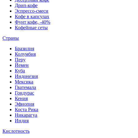
Дрип-кофе
Эспрессо-смеси
Кофе в капсулах
Фунт кофе, -40%
Кофейные сеты
Страны
Бразилия
Колумбия
Перу
Йемен
Куба
Индонезия
Мексика
Гватемала
Гондурас
Кения
Эфиопия
Коста Рика
Никарагуа
Индия
Кислотность