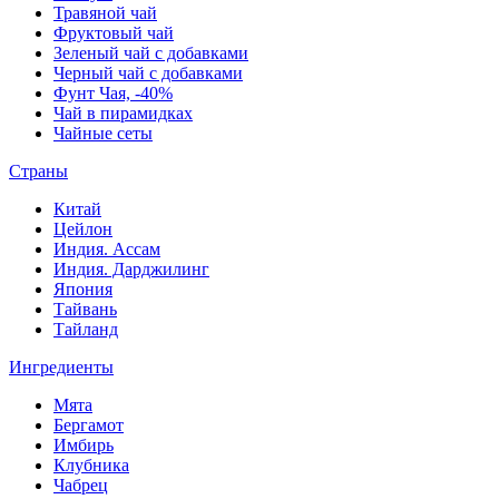
Травяной чай
Фруктовый чай
Зеленый чай с добавками
Черный чай с добавками
Фунт Чая, -40%
Чай в пирамидках
Чайные сеты
Страны
Китай
Цейлон
Индия. Ассам
Индия. Дарджилинг
Япония
Тайвань
Тайланд
Ингредиенты
Мята
Бергамот
Имбирь
Клубника
Чабрец