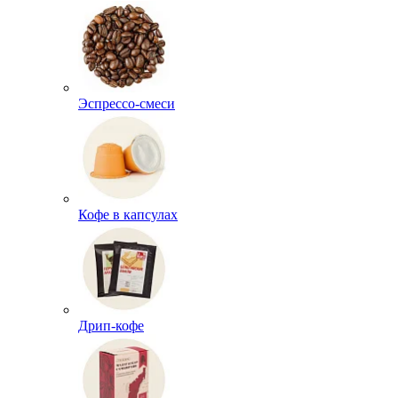
Эспрессо-смеси
Кофе в капсулах
Дрип-кофе