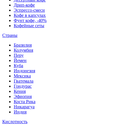
Дрип-кофе
Эспрессо-смеси
Кофе в капсулах
Фунт кофе, -40%
Кофейные сеты
Страны
Бразилия
Колумбия
Перу
Йемен
Куба
Индонезия
Мексика
Гватемала
Гондурас
Кения
Эфиопия
Коста Рика
Никарагуа
Индия
Кислотность