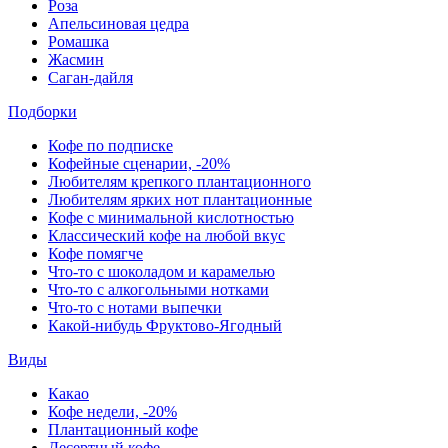
Роза
Апельсиновая цедра
Ромашка
Жасмин
Саган-дайля
Подборки
Кофе по подписке
Кофейные сценарии, -20%
Любителям крепкого плантационного
Любителям ярких нот плантационные
Кофе с минимальной кислотностью
Классический кофе на любой вкус
Кофе помягче
Что-то с шоколадом и карамелью
Что-то с алкогольными нотками
Что-то с нотами выпечки
Какой-нибудь Фруктово-Ягодный
Виды
Какао
Кофе недели, -20%
Плантационный кофе
Десертный кофе