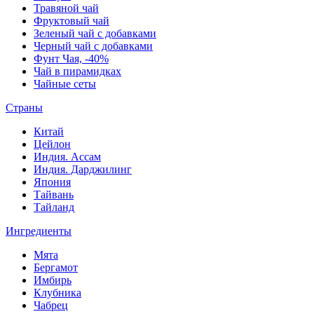
Травяной чай
Фруктовый чай
Зеленый чай с добавками
Черный чай с добавками
Фунт Чая, -40%
Чай в пирамидках
Чайные сеты
Страны
Китай
Цейлон
Индия. Ассам
Индия. Дарджилинг
Япония
Тайвань
Тайланд
Ингредиенты
Мята
Бергамот
Имбирь
Клубника
Чабрец