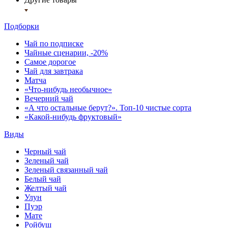
Подборки
Чай по подписке
Чайные сценарии, -20%
Самое дорогое
Чай для завтрака
Матча
«Что-нибудь необычное»
Вечерний чай
«А что остальные берут?». Топ-10 чистые сорта
«Какой-нибудь фруктовый»
Виды
Черный чай
Зеленый чай
Зеленый связанный чай
Белый чай
Желтый чай
Улун
Пуэр
Мате
Ройбуш