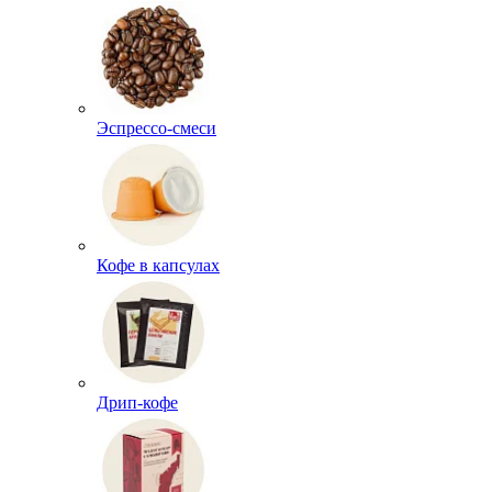
Эспрессо-смеси
Кофе в капсулах
Дрип-кофе