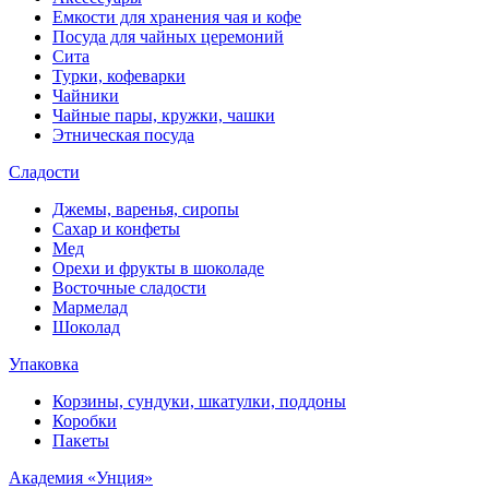
Емкости для хранения чая и кофе
Посуда для чайных церемоний
Сита
Турки, кофеварки
Чайники
Чайные пары, кружки, чашки
Этническая посуда
Сладости
Джемы, варенья, сиропы
Сахар и конфеты
Мед
Орехи и фрукты в шоколаде
Восточные сладости
Мармелад
Шоколад
Упаковка
Корзины, сундуки, шкатулки, поддоны
Коробки
Пакеты
Академия «Унция»