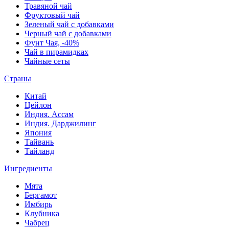
Травяной чай
Фруктовый чай
Зеленый чай с добавками
Черный чай с добавками
Фунт Чая, -40%
Чай в пирамидках
Чайные сеты
Страны
Китай
Цейлон
Индия. Ассам
Индия. Дарджилинг
Япония
Тайвань
Тайланд
Ингредиенты
Мята
Бергамот
Имбирь
Клубника
Чабрец