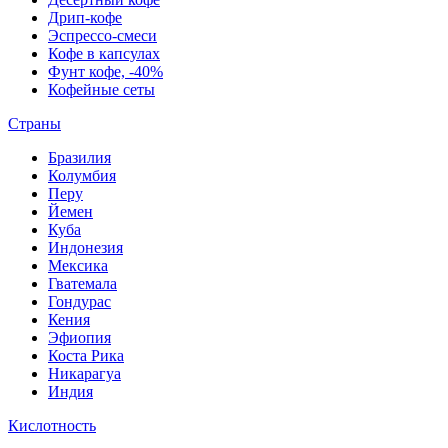
Дрип-кофе
Эспрессо-смеси
Кофе в капсулах
Фунт кофе, -40%
Кофейные сеты
Страны
Бразилия
Колумбия
Перу
Йемен
Куба
Индонезия
Мексика
Гватемала
Гондурас
Кения
Эфиопия
Коста Рика
Никарагуа
Индия
Кислотность