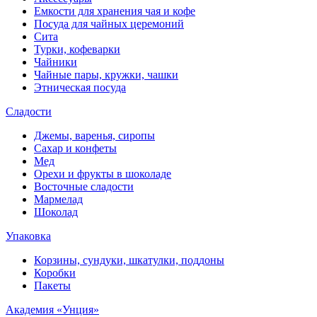
Емкости для хранения чая и кофе
Посуда для чайных церемоний
Сита
Турки, кофеварки
Чайники
Чайные пары, кружки, чашки
Этническая посуда
Сладости
Джемы, варенья, сиропы
Сахар и конфеты
Мед
Орехи и фрукты в шоколаде
Восточные сладости
Мармелад
Шоколад
Упаковка
Корзины, сундуки, шкатулки, поддоны
Коробки
Пакеты
Академия «Унция»