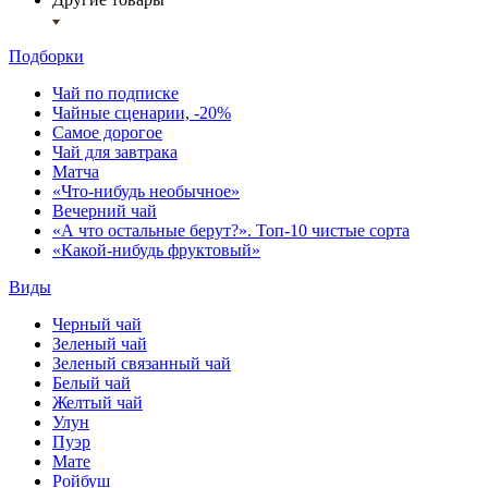
Подборки
Чай по подписке
Чайные сценарии, -20%
Самое дорогое
Чай для завтрака
Матча
«Что-нибудь необычное»
Вечерний чай
«А что остальные берут?». Топ-10 чистые сорта
«Какой-нибудь фруктовый»
Виды
Черный чай
Зеленый чай
Зеленый связанный чай
Белый чай
Желтый чай
Улун
Пуэр
Мате
Ройбуш