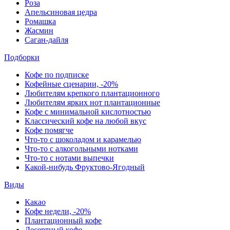
Роза
Апельсиновая цедра
Ромашка
Жасмин
Саган-дайля
Подборки
Кофе по подписке
Кофейные сценарии, -20%
Любителям крепкого плантационного
Любителям ярких нот плантационные
Кофе с минимальной кислотностью
Классический кофе на любой вкус
Кофе помягче
Что-то с шоколадом и карамелью
Что-то с алкогольными нотками
Что-то с нотами выпечки
Какой-нибудь Фруктово-Ягодный
Виды
Какао
Кофе недели, -20%
Плантационный кофе
Десертный кофе