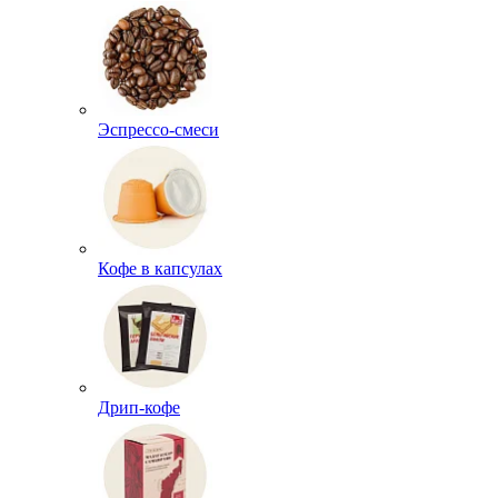
Эспрессо-смеси
Кофе в капсулах
Дрип-кофе