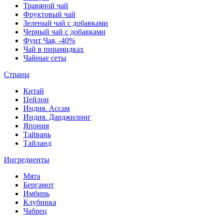
Травяной чай
Фруктовый чай
Зеленый чай с добавками
Черный чай с добавками
Фунт Чая, -40%
Чай в пирамидках
Чайные сеты
Страны
Китай
Цейлон
Индия. Ассам
Индия. Дарджилинг
Япония
Тайвань
Тайланд
Ингредиенты
Мята
Бергамот
Имбирь
Клубника
Чабрец