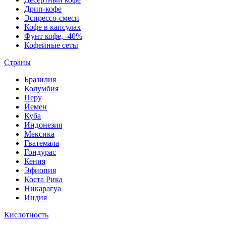
Дрип-кофе
Эспрессо-смеси
Кофе в капсулах
Фунт кофе, -40%
Кофейные сеты
Страны
Бразилия
Колумбия
Перу
Йемен
Куба
Индонезия
Мексика
Гватемала
Гондурас
Кения
Эфиопия
Коста Рика
Никарагуа
Индия
Кислотность