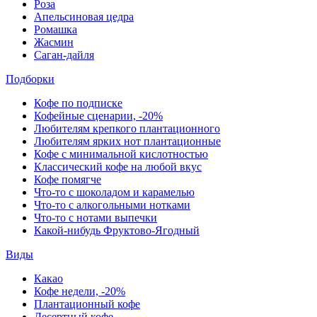
Роза
Апельсиновая цедра
Ромашка
Жасмин
Саган-дайля
Подборки
Кофе по подписке
Кофейные сценарии, -20%
Любителям крепкого плантационного
Любителям ярких нот плантационные
Кофе с минимальной кислотностью
Классический кофе на любой вкус
Кофе помягче
Что-то с шоколадом и карамелью
Что-то с алкогольными нотками
Что-то с нотами выпечки
Какой-нибудь Фруктово-Ягодный
Виды
Какао
Кофе недели, -20%
Плантационный кофе
Десертный кофе