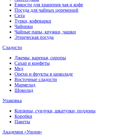
Емкости для хранения чая и кофе
Посуда для чайных церемоний
Сита
Турки, кофеварки
Чайники
Чайные пары, кружки, чашки
Этническая посуда
Сладости
Джемы, варенья, сиропы
Сахар и конфеты
Мед
Орехи и фрукты в шоколаде
Восточные сладости
Мармелад
Шоколад
Упаковка
Корзины, сундуки, шкатулки, поддоны
Коробки
Пакеты
Академия «Унция»