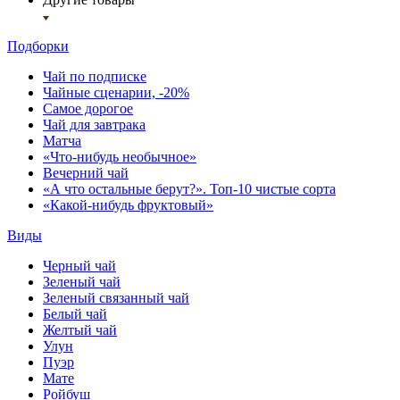
Подборки
Чай по подписке
Чайные сценарии, -20%
Самое дорогое
Чай для завтрака
Матча
«Что-нибудь необычное»
Вечерний чай
«А что остальные берут?». Топ-10 чистые сорта
«Какой-нибудь фруктовый»
Виды
Черный чай
Зеленый чай
Зеленый связанный чай
Белый чай
Желтый чай
Улун
Пуэр
Мате
Ройбуш