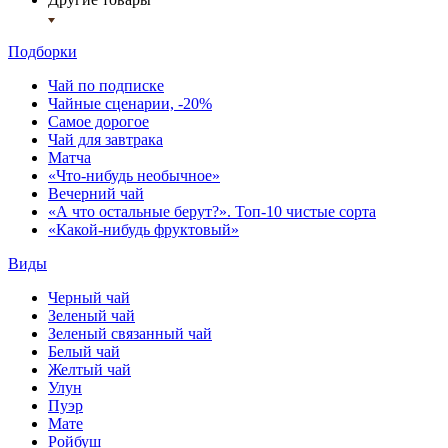
Подборки
Чай по подписке
Чайные сценарии, -20%
Самое дорогое
Чай для завтрака
Матча
«Что-нибудь необычное»
Вечерний чай
«А что остальные берут?». Топ-10 чистые сорта
«Какой-нибудь фруктовый»
Виды
Черный чай
Зеленый чай
Зеленый связанный чай
Белый чай
Желтый чай
Улун
Пуэр
Мате
Ройбуш