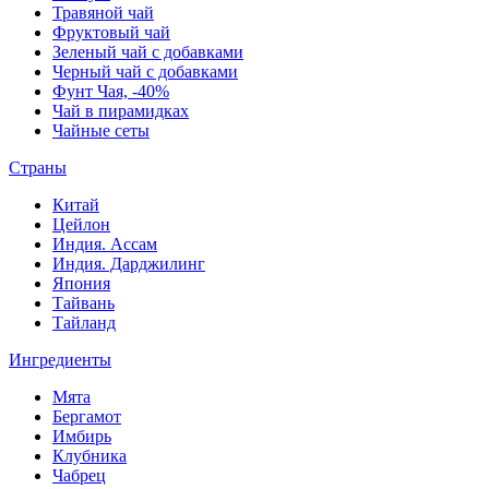
Травяной чай
Фруктовый чай
Зеленый чай с добавками
Черный чай с добавками
Фунт Чая, -40%
Чай в пирамидках
Чайные сеты
Страны
Китай
Цейлон
Индия. Ассам
Индия. Дарджилинг
Япония
Тайвань
Тайланд
Ингредиенты
Мята
Бергамот
Имбирь
Клубника
Чабрец