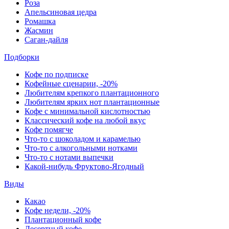
Роза
Апельсиновая цедра
Ромашка
Жасмин
Саган-дайля
Подборки
Кофе по подписке
Кофейные сценарии, -20%
Любителям крепкого плантационного
Любителям ярких нот плантационные
Кофе с минимальной кислотностью
Классический кофе на любой вкус
Кофе помягче
Что-то с шоколадом и карамелью
Что-то с алкогольными нотками
Что-то с нотами выпечки
Какой-нибудь Фруктово-Ягодный
Виды
Какао
Кофе недели, -20%
Плантационный кофе
Десертный кофе