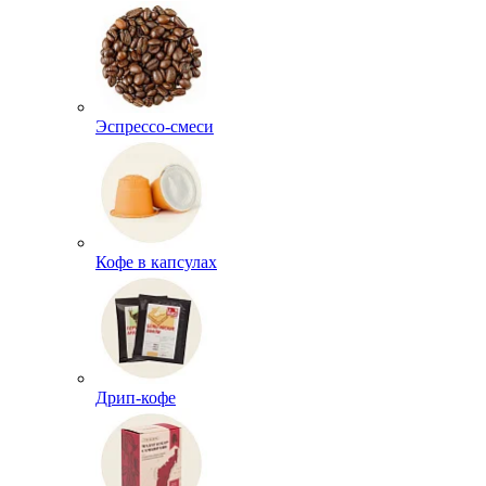
Эспрессо-смеси
Кофе в капсулах
Дрип-кофе