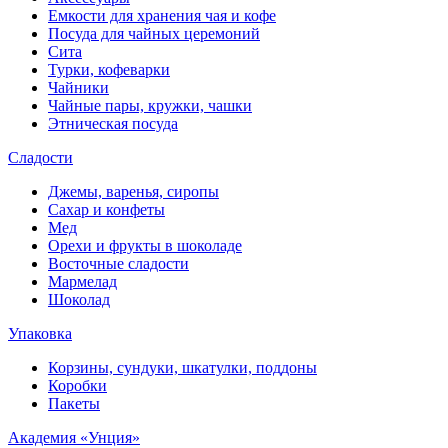
Емкости для хранения чая и кофе
Посуда для чайных церемоний
Сита
Турки, кофеварки
Чайники
Чайные пары, кружки, чашки
Этническая посуда
Сладости
Джемы, варенья, сиропы
Сахар и конфеты
Мед
Орехи и фрукты в шоколаде
Восточные сладости
Мармелад
Шоколад
Упаковка
Корзины, сундуки, шкатулки, поддоны
Коробки
Пакеты
Академия «Унция»