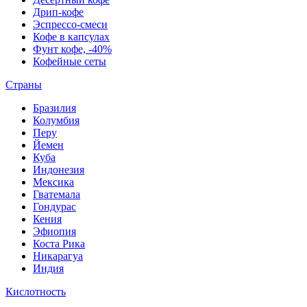
Дрип-кофе
Эспрессо-смеси
Кофе в капсулах
Фунт кофе, -40%
Кофейные сеты
Страны
Бразилия
Колумбия
Перу
Йемен
Куба
Индонезия
Мексика
Гватемала
Гондурас
Кения
Эфиопия
Коста Рика
Никарагуа
Индия
Кислотность