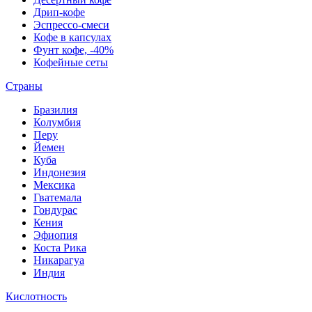
Дрип-кофе
Эспрессо-смеси
Кофе в капсулах
Фунт кофе, -40%
Кофейные сеты
Страны
Бразилия
Колумбия
Перу
Йемен
Куба
Индонезия
Мексика
Гватемала
Гондурас
Кения
Эфиопия
Коста Рика
Никарагуа
Индия
Кислотность