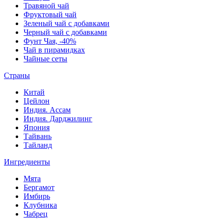
Травяной чай
Фруктовый чай
Зеленый чай с добавками
Черный чай с добавками
Фунт Чая, -40%
Чай в пирамидках
Чайные сеты
Страны
Китай
Цейлон
Индия. Ассам
Индия. Дарджилинг
Япония
Тайвань
Тайланд
Ингредиенты
Мята
Бергамот
Имбирь
Клубника
Чабрец