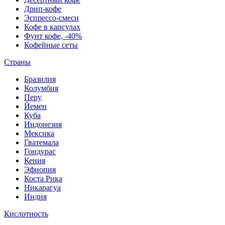
Дрип-кофе
Эспрессо-смеси
Кофе в капсулах
Фунт кофе, -40%
Кофейные сеты
Страны
Бразилия
Колумбия
Перу
Йемен
Куба
Индонезия
Мексика
Гватемала
Гондурас
Кения
Эфиопия
Коста Рика
Никарагуа
Индия
Кислотность