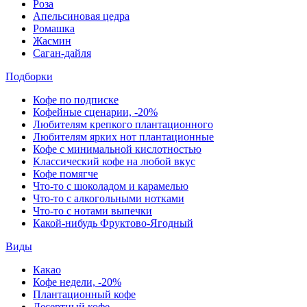
Роза
Апельсиновая цедра
Ромашка
Жасмин
Саган-дайля
Подборки
Кофе по подписке
Кофейные сценарии, -20%
Любителям крепкого плантационного
Любителям ярких нот плантационные
Кофе с минимальной кислотностью
Классический кофе на любой вкус
Кофе помягче
Что-то с шоколадом и карамелью
Что-то с алкогольными нотками
Что-то с нотами выпечки
Какой-нибудь Фруктово-Ягодный
Виды
Какао
Кофе недели, -20%
Плантационный кофе
Десертный кофе