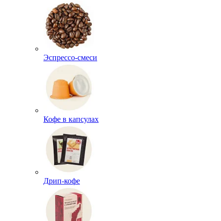
Эспрессо-смеси
Кофе в капсулах
Дрип-кофе