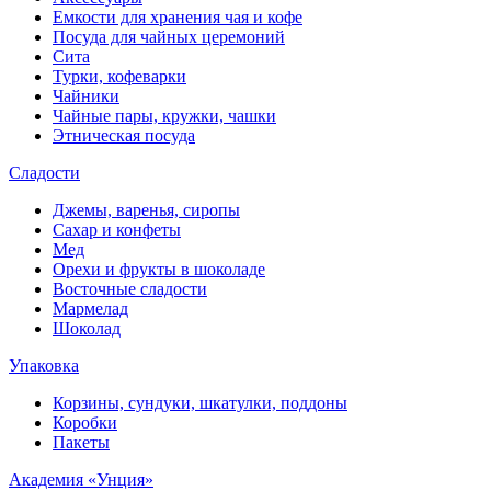
Емкости для хранения чая и кофе
Посуда для чайных церемоний
Сита
Турки, кофеварки
Чайники
Чайные пары, кружки, чашки
Этническая посуда
Сладости
Джемы, варенья, сиропы
Сахар и конфеты
Мед
Орехи и фрукты в шоколаде
Восточные сладости
Мармелад
Шоколад
Упаковка
Корзины, сундуки, шкатулки, поддоны
Коробки
Пакеты
Академия «Унция»