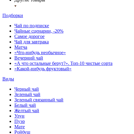
Подборки
Чай по подписке
Чайные сценарии, -20%
Самое дорогое
Чай для завтрака
Матча
«Что-нибудь необычное»
Вечерний чай
«А что остальные берут?». Топ-10 чистые сорта
«Какой-нибудь фруктовый»
Виды
Черный чай
Зеленый чай
Зеленый связанный чай
Белый чай
Желтый чай
Улун
Пуэр
Мате
Ройбуш