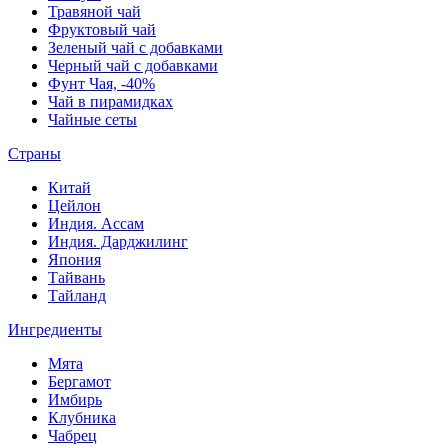
Травяной чай
Фруктовый чай
Зеленый чай с добавками
Черный чай с добавками
Фунт Чая, -40%
Чай в пирамидках
Чайные сеты
Страны
Китай
Цейлон
Индия. Ассам
Индия. Дарджилинг
Япония
Тайвань
Тайланд
Ингредиенты
Мята
Бергамот
Имбирь
Клубника
Чабрец