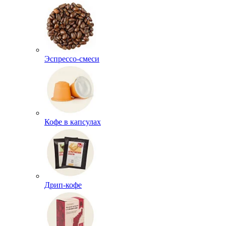
Эспрессо-смеси
Кофе в капсулах
Дрип-кофе