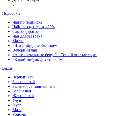
Подборки
Чай по подписке
Чайные сценарии, -20%
Самое дорогое
Чай для завтрака
Матча
«Что-нибудь необычное»
Вечерний чай
«А что остальные берут?». Топ-10 чистые сорта
«Какой-нибудь фруктовый»
Виды
Черный чай
Зеленый чай
Зеленый связанный чай
Белый чай
Желтый чай
Улун
Пуэр
Мате
Ройбуш