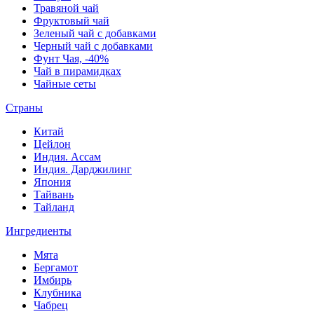
Травяной чай
Фруктовый чай
Зеленый чай с добавками
Черный чай с добавками
Фунт Чая, -40%
Чай в пирамидках
Чайные сеты
Страны
Китай
Цейлон
Индия. Ассам
Индия. Дарджилинг
Япония
Тайвань
Тайланд
Ингредиенты
Мята
Бергамот
Имбирь
Клубника
Чабрец