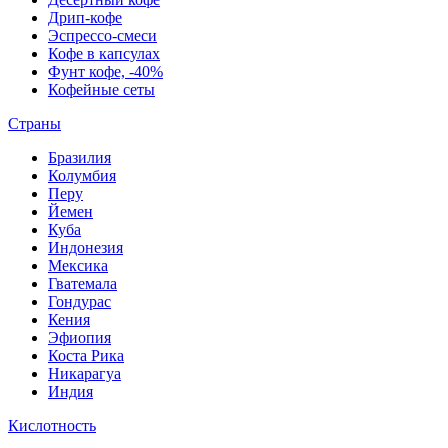
Дрип-кофе
Эспрессо-смеси
Кофе в капсулах
Фунт кофе, -40%
Кофейные сеты
Страны
Бразилия
Колумбия
Перу
Йемен
Куба
Индонезия
Мексика
Гватемала
Гондурас
Кения
Эфиопия
Коста Рика
Никарагуа
Индия
Кислотность