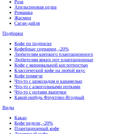
Роза
Апельсиновая цедра
Ромашка
Жасмин
Саган-дайля
Подборки
Кофе по подписке
Кофейные сценарии, -20%
Любителям крепкого плантационного
Любителям ярких нот плантационные
Кофе с минимальной кислотностью
Классический кофе на любой вкус
Кофе помягче
Что-то с шоколадом и карамелью
Что-то с алкогольными нотками
Что-то с нотами выпечки
Какой-нибудь Фруктово-Ягодный
Виды
Какао
Кофе недели, -20%
Плантационный кофе
Десертный кофе