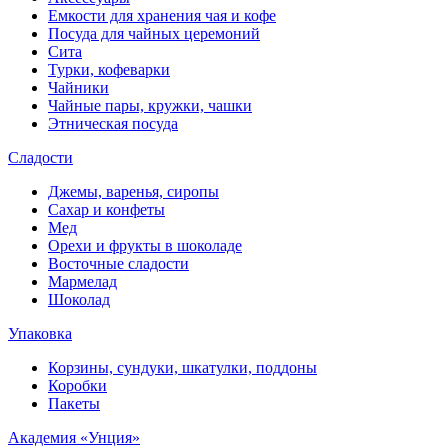
Емкости для хранения чая и кофе
Посуда для чайных церемоний
Сита
Турки, кофеварки
Чайники
Чайные пары, кружки, чашки
Этническая посуда
Сладости
Джемы, варенья, сиропы
Сахар и конфеты
Мед
Орехи и фрукты в шоколаде
Восточные сладости
Мармелад
Шоколад
Упаковка
Корзины, сундуки, шкатулки, поддоны
Коробки
Пакеты
Академия «Унция»