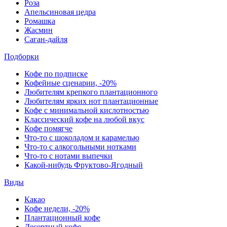
Роза
Апельсиновая цедра
Ромашка
Жасмин
Саган-дайля
Подборки
Кофе по подписке
Кофейные сценарии, -20%
Любителям крепкого плантационного
Любителям ярких нот плантационные
Кофе с минимальной кислотностью
Классический кофе на любой вкус
Кофе помягче
Что-то с шоколадом и карамелью
Что-то с алкогольными нотками
Что-то с нотами выпечки
Какой-нибудь Фруктово-Ягодный
Виды
Какао
Кофе недели, -20%
Плантационный кофе
Десертный кофе