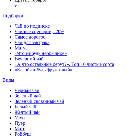
Подборки
Чай по подписке
Чайные сценарии, -20%
Самое дорогое
Чай для завтрака
Матча
«Что-нибудь необычное»
Вечерний чай
«А что остальные берут?». Топ-10 чистые сорта
«Какой-нибудь фруктовый»
Виды
Черный чай
Зеленый чай
Зеленый связанный чай
Белый чай
Желтый чай
Улун
Пуэр
Мате
Ройбуш