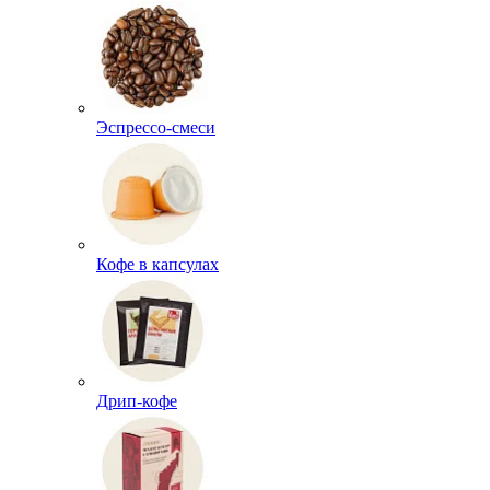
Эспрессо-смеси
Кофе в капсулах
Дрип-кофе