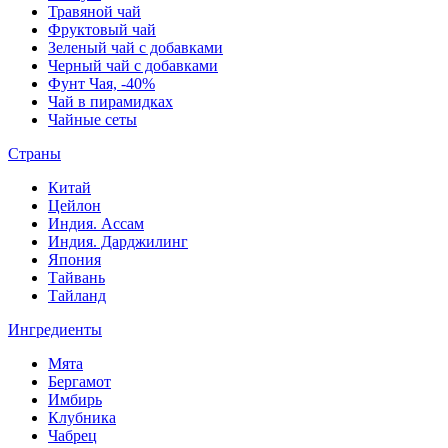
Травяной чай
Фруктовый чай
Зеленый чай с добавками
Черный чай с добавками
Фунт Чая, -40%
Чай в пирамидках
Чайные сеты
Страны
Китай
Цейлон
Индия. Ассам
Индия. Дарджилинг
Япония
Тайвань
Тайланд
Ингредиенты
Мята
Бергамот
Имбирь
Клубника
Чабрец