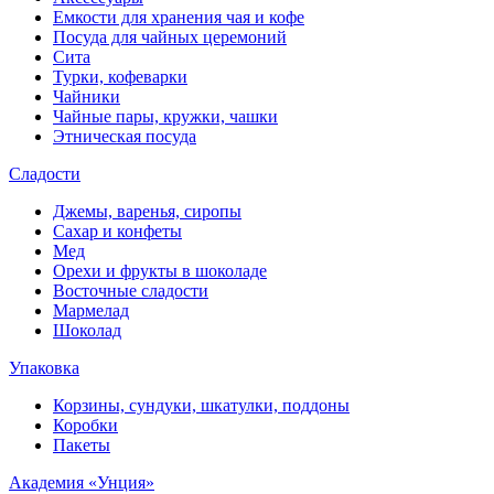
Емкости для хранения чая и кофе
Посуда для чайных церемоний
Сита
Турки, кофеварки
Чайники
Чайные пары, кружки, чашки
Этническая посуда
Сладости
Джемы, варенья, сиропы
Сахар и конфеты
Мед
Орехи и фрукты в шоколаде
Восточные сладости
Мармелад
Шоколад
Упаковка
Корзины, сундуки, шкатулки, поддоны
Коробки
Пакеты
Академия «Унция»