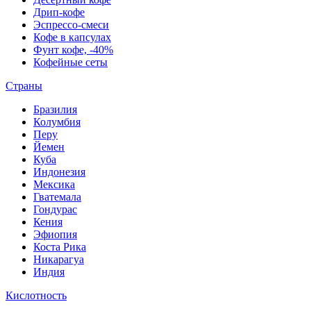
Дрип-кофе
Эспрессо-смеси
Кофе в капсулах
Фунт кофе, -40%
Кофейные сеты
Страны
Бразилия
Колумбия
Перу
Йемен
Куба
Индонезия
Мексика
Гватемала
Гондурас
Кения
Эфиопия
Коста Рика
Никарагуа
Индия
Кислотность