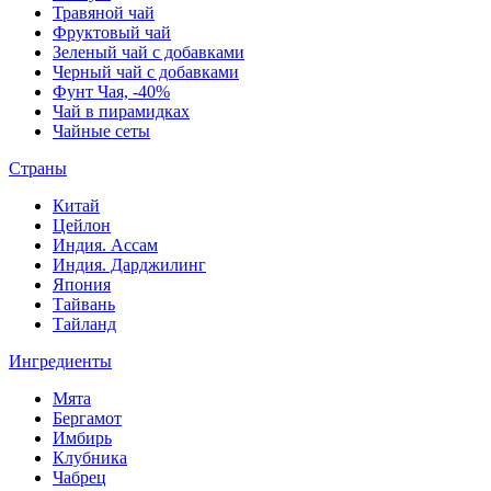
Травяной чай
Фруктовый чай
Зеленый чай с добавками
Черный чай с добавками
Фунт Чая, -40%
Чай в пирамидках
Чайные сеты
Страны
Китай
Цейлон
Индия. Ассам
Индия. Дарджилинг
Япония
Тайвань
Тайланд
Ингредиенты
Мята
Бергамот
Имбирь
Клубника
Чабрец