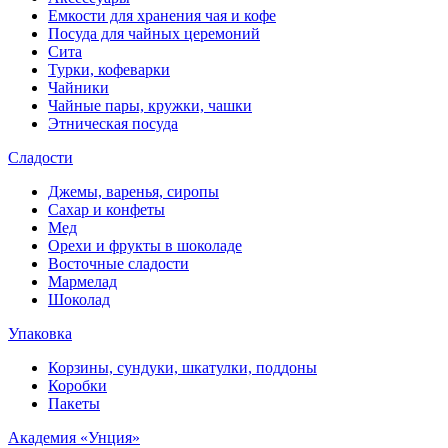
Емкости для хранения чая и кофе
Посуда для чайных церемоний
Сита
Турки, кофеварки
Чайники
Чайные пары, кружки, чашки
Этническая посуда
Сладости
Джемы, варенья, сиропы
Сахар и конфеты
Мед
Орехи и фрукты в шоколаде
Восточные сладости
Мармелад
Шоколад
Упаковка
Корзины, сундуки, шкатулки, поддоны
Коробки
Пакеты
Академия «Унция»