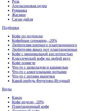
Роза
Апельсиновая цедра
Ромашка
Жасмин
Саган-дайля
Подборки
Кофе по подписке
Кофейные сценарии, -20%
Любителям крепкого плантационного
Любителям ярких нот плантационные
Кофе с минимальной кислотностью
Классический кофе на любой вкус
Кофе помягче
Что-то с шоколадом и карамелью
Что-то с алкогольными нотками
Что-то с нотами выпечки
Какой-нибудь Фруктово-Ягодный
Виды
Какао
Кофе недели, -20%
Плантационный кофе
Десертный кофе