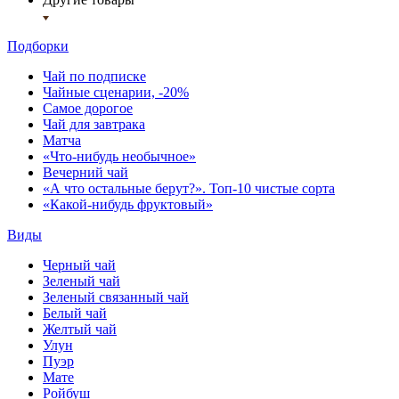
Подборки
Чай по подписке
Чайные сценарии, -20%
Самое дорогое
Чай для завтрака
Матча
«Что-нибудь необычное»
Вечерний чай
«А что остальные берут?». Топ-10 чистые сорта
«Какой-нибудь фруктовый»
Виды
Черный чай
Зеленый чай
Зеленый связанный чай
Белый чай
Желтый чай
Улун
Пуэр
Мате
Ройбуш