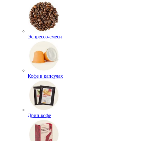
Эспрессо-смеси
Кофе в капсулах
Дрип-кофе