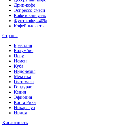
Дрип-кофе
Эспрессо-смеси
Кофе в капсулах
Фунт кофе, -40%
Кофейные сеты
Страны
Бразилия
Колумбия
Перу
Йемен
Куба
Индонезия
Мексика
Гватемала
Гондурас
Кения
Эфиопия
Коста Рика
Никарагуа
Индия
Кислотность