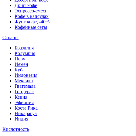
Дрип-кофе
Эспрессо-смеси
Кофе в капсулах
Фунт кофе, -40%
Кофейные сеты
Страны
Бразилия
Колумбия
Перу
Йемен
Куба
Индонезия
Мексика
Гватемала
Гондурас
Кения
Эфиопия
Коста Рика
Никарагуа
Индия
Кислотность