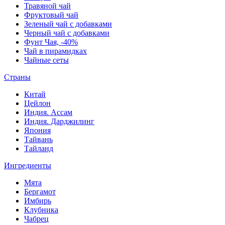
Травяной чай
Фруктовый чай
Зеленый чай с добавками
Черный чай с добавками
Фунт Чая, -40%
Чай в пирамидках
Чайные сеты
Страны
Китай
Цейлон
Индия. Ассам
Индия. Дарджилинг
Япония
Тайвань
Тайланд
Ингредиенты
Мята
Бергамот
Имбирь
Клубника
Чабрец