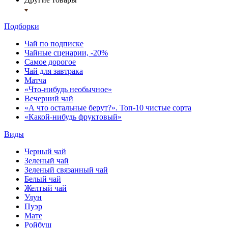
Подборки
Чай по подписке
Чайные сценарии, -20%
Самое дорогое
Чай для завтрака
Матча
«Что-нибудь необычное»
Вечерний чай
«А что остальные берут?». Топ-10 чистые сорта
«Какой-нибудь фруктовый»
Виды
Черный чай
Зеленый чай
Зеленый связанный чай
Белый чай
Желтый чай
Улун
Пуэр
Мате
Ройбуш