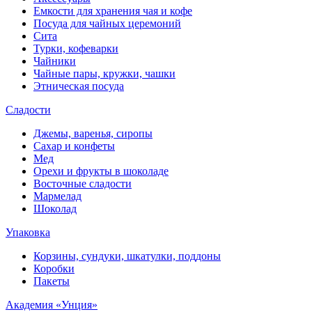
Емкости для хранения чая и кофе
Посуда для чайных церемоний
Сита
Турки, кофеварки
Чайники
Чайные пары, кружки, чашки
Этническая посуда
Сладости
Джемы, варенья, сиропы
Сахар и конфеты
Мед
Орехи и фрукты в шоколаде
Восточные сладости
Мармелад
Шоколад
Упаковка
Корзины, сундуки, шкатулки, поддоны
Коробки
Пакеты
Академия «Унция»