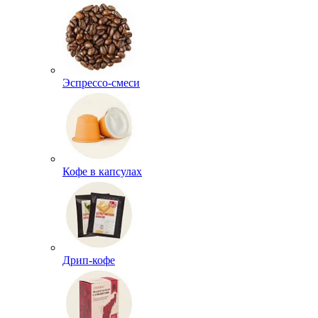
Эспрессо-смеси
Кофе в капсулах
Дрип-кофе