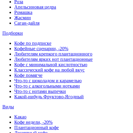
Роза
Апельсиновая цедра
Ромашка
Жасмин
Саган-дайля
Подборки
Кофе по подписке
Кофейные сценарии, -20%
Любителям крепкого плантационного
Любителям ярких нот плантационные
Кофе с минимальной кислотностью
Классический кофе на любой вкус
Кофе помягче
Что-то с шоколадом и карамелью
Что-то с алкогольными нотками
Что-то с нотами выпечки
Какой-нибудь Фруктово-Ягодный
Виды
Какао
Кофе недели, -20%
Плантационный кофе
Десертный кофе