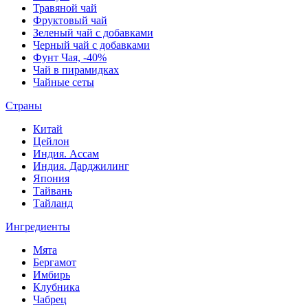
Травяной чай
Фруктовый чай
Зеленый чай с добавками
Черный чай с добавками
Фунт Чая, -40%
Чай в пирамидках
Чайные сеты
Страны
Китай
Цейлон
Индия. Ассам
Индия. Дарджилинг
Япония
Тайвань
Тайланд
Ингредиенты
Мята
Бергамот
Имбирь
Клубника
Чабрец