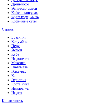
Дрип-кофе
Эспрессо-смеси
Кофе в капсулах
Фунт кофе, -40%
Кофейные сеты
Страны
Бразилия
Колумбия
Перу
Йемен
Куба
Индонезия
Мексика
Гватемала
Гондурас
Кения
Эфиопия
Коста Рика
Никарагуа
Индия
Кислотность