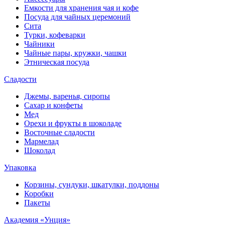
Емкости для хранения чая и кофе
Посуда для чайных церемоний
Сита
Турки, кофеварки
Чайники
Чайные пары, кружки, чашки
Этническая посуда
Сладости
Джемы, варенья, сиропы
Сахар и конфеты
Мед
Орехи и фрукты в шоколаде
Восточные сладости
Мармелад
Шоколад
Упаковка
Корзины, сундуки, шкатулки, поддоны
Коробки
Пакеты
Академия «Унция»