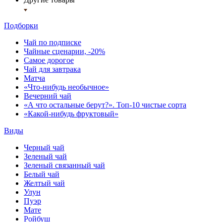
Подборки
Чай по подписке
Чайные сценарии, -20%
Самое дорогое
Чай для завтрака
Матча
«Что-нибудь необычное»
Вечерний чай
«А что остальные берут?». Топ-10 чистые сорта
«Какой-нибудь фруктовый»
Виды
Черный чай
Зеленый чай
Зеленый связанный чай
Белый чай
Желтый чай
Улун
Пуэр
Мате
Ройбуш