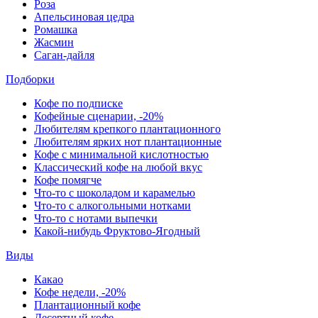
Роза
Апельсиновая цедра
Ромашка
Жасмин
Саган-дайля
Подборки
Кофе по подписке
Кофейные сценарии, -20%
Любителям крепкого плантационного
Любителям ярких нот плантационные
Кофе с минимальной кислотностью
Классический кофе на любой вкус
Кофе помягче
Что-то с шоколадом и карамелью
Что-то с алкогольными нотками
Что-то с нотами выпечки
Какой-нибудь Фруктово-Ягодный
Виды
Какао
Кофе недели, -20%
Плантационный кофе
Десертный кофе