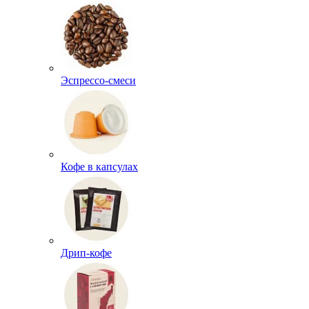
Эспрессо-смеси
Кофе в капсулах
Дрип-кофе